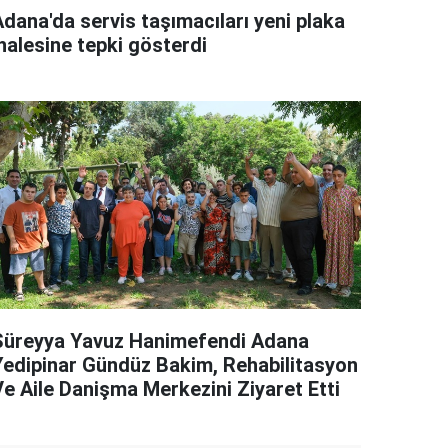
Adana'da servis taşımacıları yeni plaka
halesine tepki gösterdi
Süreyya Yavuz Hanimefendi Adana
Yedipinar Gündüz Bakim, Rehabilitasyon
Ve Aile Danişma Merkezini Ziyaret Etti