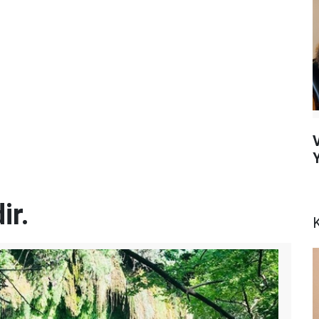
Y
ir.
K