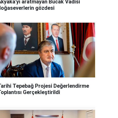
Akyaka'yı aratmayan Bucak Vadisi
doğaseverlerin gözdesi
Tarihi Tepebağ Projesi Değerlendirme
oplantısı Gerçekleştirildi