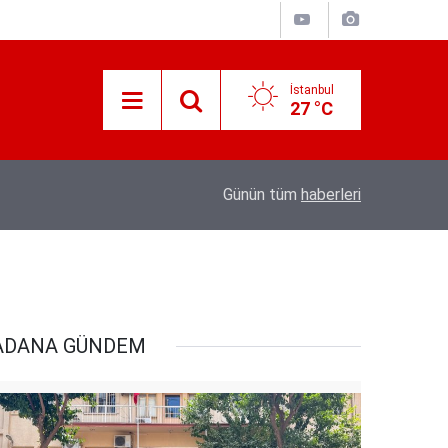
İstanbul
27 °C
Süreyya Yavuz Hanimefendi Adana Yedipinar 
17:30
Günün tüm
haberleri
Danişma Merkezini Ziyaret Etti
ADANA GÜNDEM