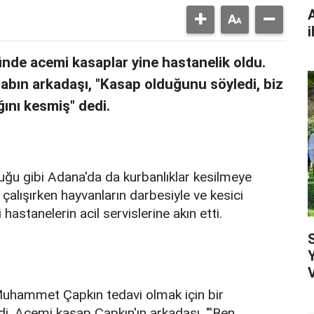
i
nde acemi kasaplar yine hastanelik oldu.
abın arkadaşı, "Kasap olduğunu söyledi, biz
ını kesmiş" dedi.
ğu gibi Adana'da da kurbanlıklar kesilmeye
alışırken hayvanların darbesiyle ve kesici
 hastanelerin acil servislerine akın etti.
Muhammet Çapkın tedavi olmak için bir
i. Acemi kasap Çapkın'ın arkadaşı, "'Ben