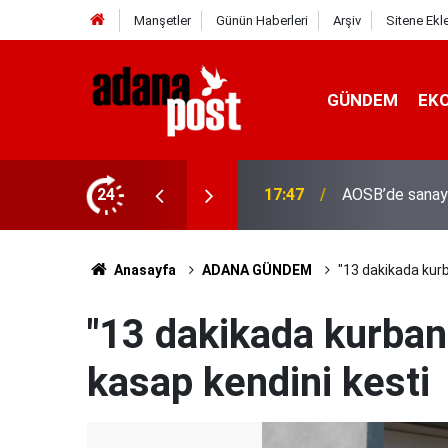
Manşetler
Günün Haberleri
Arşiv
Sitene Ekl
GÜNDEM
EK
24
17:41
Adana'da servis
Anasayfa
ADANA GÜNDEM
"13 dakikada kurb
"13 dakikada kurban
kasap kendini kesti