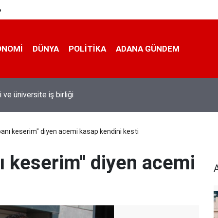
e
ONOMI
DÜNYA
POLİTİKA
ADANA GÜNDEM
 taşımacıları yeni plaka ihalesine tepki gösterdi
anı keserim" diyen acemi kasap kendini kesti
ı keserim" diyen acemi