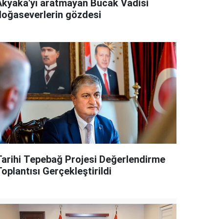
Akyaka'yı aratmayan Bucak Vadisi
doğaseverlerin gözdesi
Tarihi Tepebağ Projesi Değerlendirme
oplantısı Gerçekleştirildi