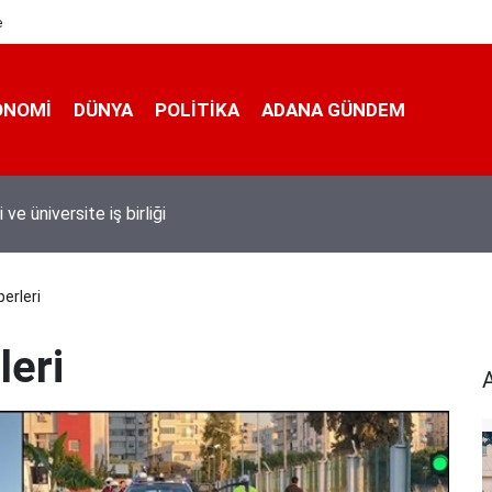
e
ONOMI
DÜNYA
POLİTİKA
ADANA GÜNDEM
 taşımacıları yeni plaka ihalesine tepki gösterdi
erleri
leri