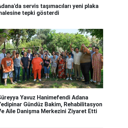
Adana'da servis taşımacıları yeni plaka
halesine tepki gösterdi
Süreyya Yavuz Hanimefendi Adana
Yedipinar Gündüz Bakim, Rehabilitasyon
Ve Aile Danişma Merkezini Ziyaret Etti