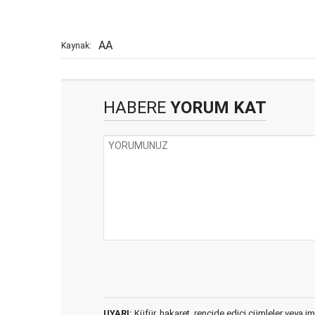
AA
Kaynak:
HABERE
YORUM KAT
UYARI:
Küfür, hakaret, rencide edici cümleler veya imal