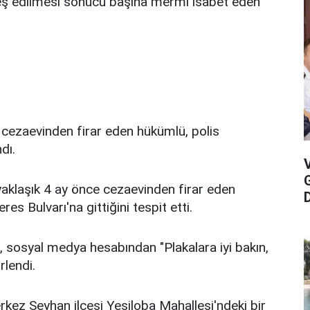
eş edilmesi sonucu başına mermi isabet eden
cezaevinden firar eden hükümlü, polis
dı.
yaklaşık 4 ay önce cezaevinden firar eden
D
 Bulvarı'na gittiğini tespit etti.
sosyal medya hesabından "Plakalara iyi bakın,
rlendi.
kez Seyhan ilçesi Yeşiloba Mahallesi'ndeki bir