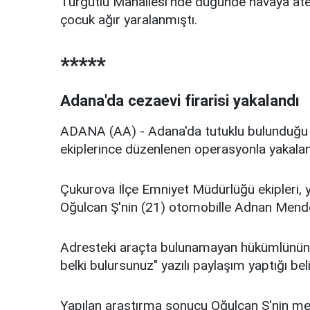
Turgutlu Mahallesi'nde düğünde havaya at
çocuk ağır yaralanmıştı.
*****
Adana'da cezaevi firarisi yakalandı
ADANA (AA) - Adana'da tutuklu bulunduğu 
ekiplerince düzenlenen operasyonla yakalan
Çukurova İlçe Emniyet Müdürlüğü ekipleri, 
Oğulcan Ş'nin (21) otomobille Adnan Menderes
Adresteki araçta bulunamayan hükümlünün, 
belki bulursunuz" yazılı paylaşım yaptığı beli
Yapılan araştırma sonucu Oğulcan Ş'nin mer