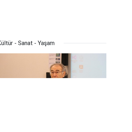
ültür - Sanat - Yaşam
Prof. Dr. Tarhan: “Narsisizm, kötülüğün
en büyük sebeplerinden biri”