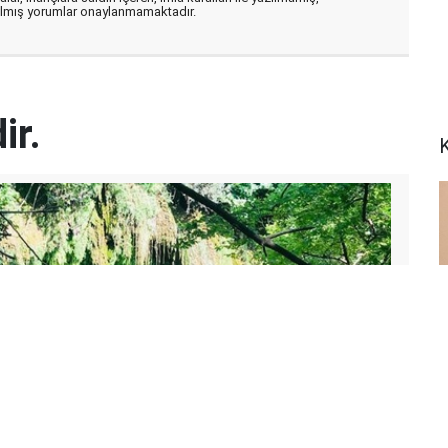
zılmış yorumlar onaylanmamaktadır.
ir.
K