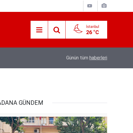
İstanbul
26 °C
Süreyya Yavuz Hanimefendi Adana Yedipinar 
17:30
Günün tüm
haberleri
Danişma Merkezini Ziyaret Etti
ADANA GÜNDEM