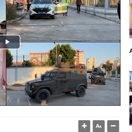
Play
A
Video