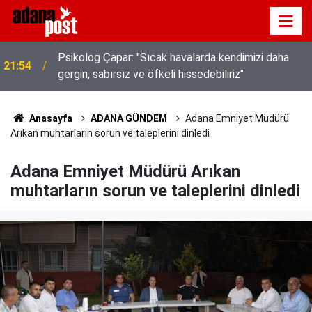
Psikolog Çapar: "Sıcak havalarda kendimizi daha
21:54
gergin, sabırsız ve öfkeli hissedebiliriz"
Kavurucu sıcakta hem kanalda yüzdüler hem karpuz
21:49
yediler
Anasayfa
ADANA GÜNDEM
Adana Emniyet Müdürü
Arıkan muhtarların sorun ve taleplerini dinledi
Adana Emniyet Müdürü Arıkan
muhtarların sorun ve taleplerini dinledi