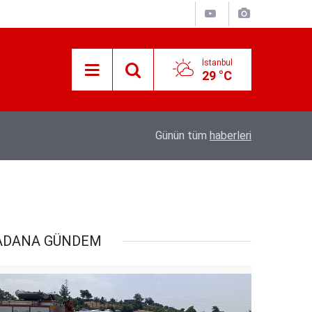
İstanbul
29 °C
18:20
Türkiye, Suudi Arabistan ve Pakistan arasın
Günün tüm
haberleri
ADANA GÜNDEM