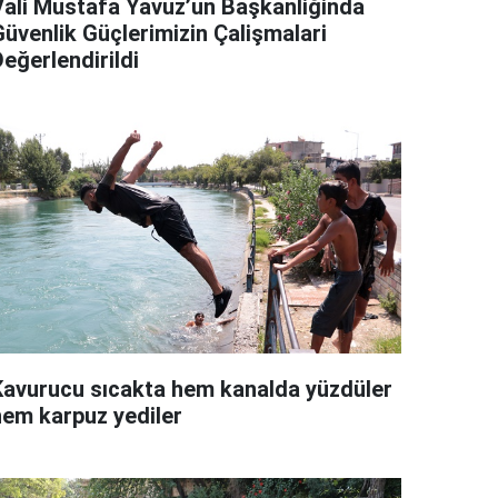
Vali Mustafa Yavuz’un Başkanliğinda
Güvenlik Güçlerimizin Çalişmalari
eğerlendirildi
Kavurucu sıcakta hem kanalda yüzdüler
hem karpuz yediler