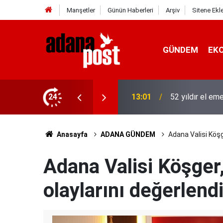
Manşetler
Günün Haberleri
Arşiv
Sitene Ekl
GÜNDEM
EK
asına karşı direniyor
24
12:53
Hava 40, asfalt
Anasayfa
ADANA GÜNDEM
Adana Valisi Köşg
Adana Valisi Köşger
olaylarını değerlendi