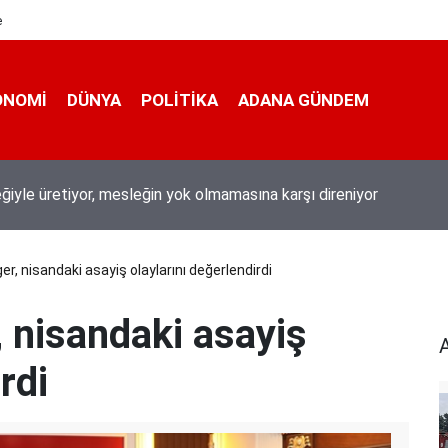
e
ONOMI
DÜNYA
POLİTİKA
ADANA GÜNDEM
 200 derece: Adana’da işçilerin zorlu mesaisi
er, nisandaki asayiş olaylarını değerlendirdi
, nisandaki asayiş
rdi