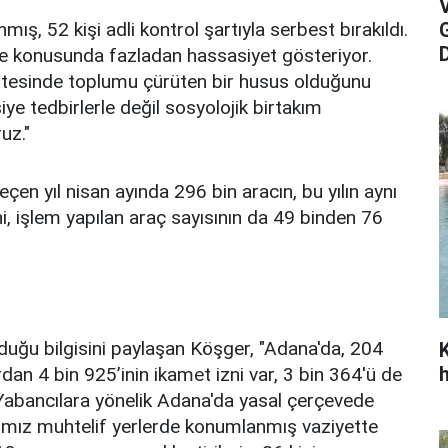
ş, 52 kişi adli kontrol şartıyla serbest bırakıldı.
D
e konusunda fazladan hassasiyet gösteriyor.
 ötesinde toplumu çürüten bir husus olduğunu
siye tedbirlerle değil sosyolojik birtakım
uz."
çen yıl nisan ayında 296 bin aracın, bu yılın aynı
, işlem yapılan araç sayısının da 49 binden 76
uğu bilgisini paylaşan Köşger, "Adana'da, 204
rdan 4 bin 925’inin ikamet izni var, 3 bin 364'ü de
 Yabancılara yönelik Adana'da yasal çerçevede
racımız muhtelif yerlerde konumlanmış vaziyette