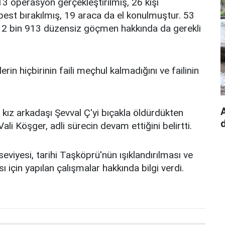
113 operasyon gerçekleştirilmiş, 26 kişi
erbest bırakılmış, 19 araca da el konulmuştur. 53
, 2 bin 913 düzensiz göçmen hakkında da gerekli
rin hiçbirinin faili meçhul kalmadığını ve failinin
kız arkadaşı Şevval Ç'yi bıçakla öldürdükten
 Vali Köşger, adli sürecin devam ettiğini belirtti.
viyesi, tarihi Taşköprü'nün ışıklandırılması ve
 için yapılan çalışmalar hakkında bilgi verdi.