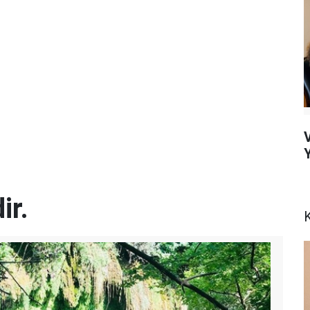
Y
ir.
K