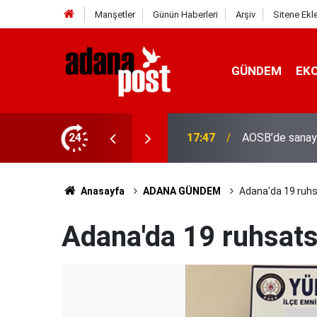
Manşetler
Günün Haberleri
Arşiv
Sitene Ekl
GÜNDEM
EK
24
17:41
Adana'da servis
Anasayfa
ADANA GÜNDEM
Adana'da 19 ruhsat
Adana'da 19 ruhsatsız