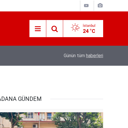
İstanbul
24 °C
Süreyya Yavuz Hanimefendi Adana Yedipinar 
17:30
Günün tüm
haberleri
Danişma Merkezini Ziyaret Etti
ADANA GÜNDEM