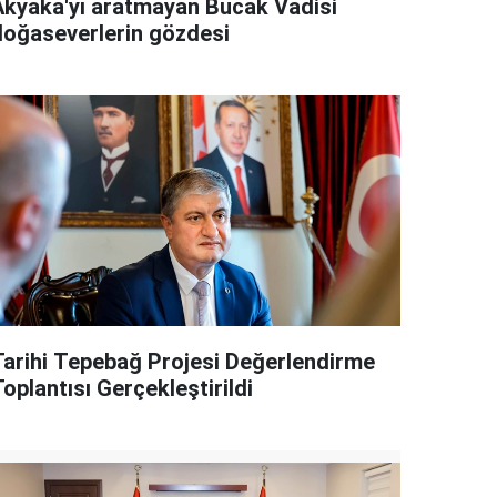
Akyaka'yı aratmayan Bucak Vadisi
doğaseverlerin gözdesi
Tarihi Tepebağ Projesi Değerlendirme
oplantısı Gerçekleştirildi