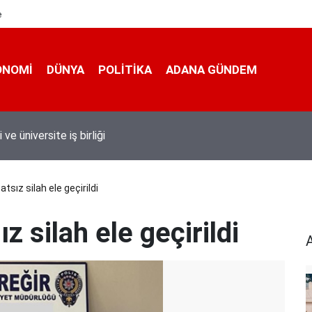
e
ONOMI
DÜNYA
POLİTİKA
ADANA GÜNDEM
 taşımacıları yeni plaka ihalesine tepki gösterdi
sız silah ele geçirildi
 silah ele geçirildi