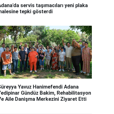
Adana'da servis taşımacıları yeni plaka
halesine tepki gösterdi
Süreyya Yavuz Hanimefendi Adana
Yedipinar Gündüz Bakim, Rehabilitasyon
Ve Aile Danişma Merkezini Ziyaret Etti