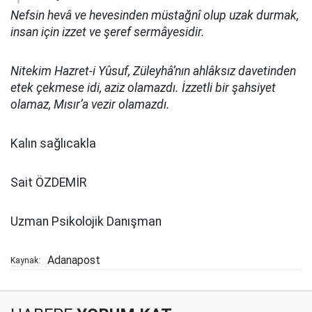
Nefsin hevâ ve hevesinden müstağnî olup uzak durmak,
insan için izzet ve şeref sermâyesidir.
Nitekim Hazret-i Yûsuf, Züleyhâ’nın ahlâksız davetinden
etek çekmese idi, aziz olamazdı. İzzetli bir şahsiyet
olamaz, Mısır’a vezir olamazdı.
Kalın sağlıcakla
Sait ÖZDEMİR
Uzman Psikolojik Danışman
Adanapost
Kaynak: