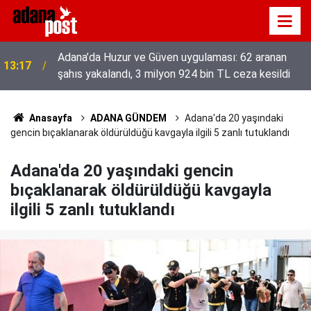
Adana’da Huzur ve Güven uygulaması: 62 aranan
13:17
şahıs yakalandı, 3 milyon 924 bin TL ceza kesildi
52 yıldır el emeğiyle üretiyor, mesleğin yok
13:01
olmamasına karşı direniyor
Anasayfa
ADANA GÜNDEM
Adana'da 20 yaşındaki
gencin bıçaklanarak öldürüldüğü kavgayla ilgili 5 zanlı tutuklandı
Adana'da 20 yaşındaki gencin
bıçaklanarak öldürüldüğü kavgayla
ilgili 5 zanlı tutuklandı