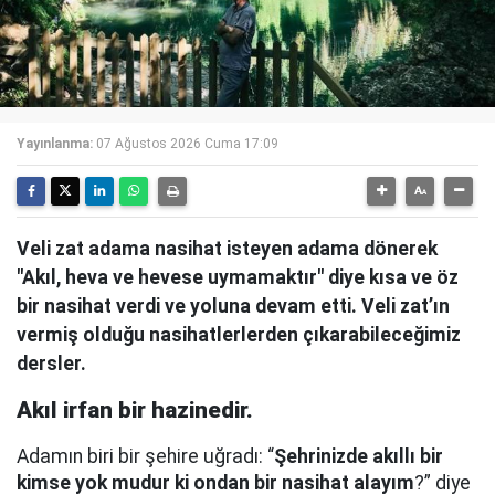
Yayınlanma:
07 Ağustos 2026 Cuma 17:09
Veli zat adama nasihat isteyen adama dönerek
"Akıl, heva ve hevese uymamaktır" diye kısa ve öz
bir nasihat verdi ve yoluna devam etti. Veli zat’ın
vermiş olduğu nasihatlerlerden çıkarabileceğimiz
dersler.
Akıl irfan bir hazinedir.
Adamın biri bir şehire uğradı: “
Şehrinizde akıllı bir
kimse yok mudur ki ondan bir nasihat alayım
?” diye