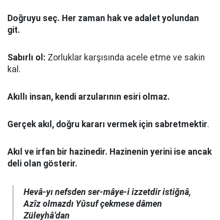
Doğruyu seç.
Her zaman hak ve adalet yolundan
git.
Sabırlı ol:
Zorluklar karşısında acele etme ve sakin
kal.
Akıllı insan, kendi arzularının esiri olmaz.
Gerçek akıl, doğru kararı vermek için sabretmektir
.
Akıl ve irfan bir hazinedir. Hazinenin yerini ise ancak
deli olan gösterir.
Hevâ-yı nefsden ser-mâye-i izzetdir istiğnâ,
Azîz olmazdı Yûsuf çekmese dâmen
Züleyhâ’dan