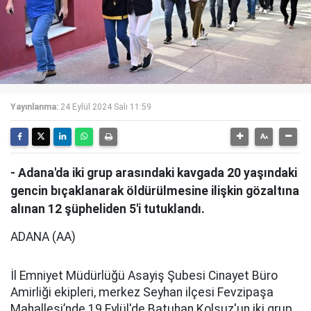
Yayınlanma:
24 Eylül 2024 Salı 11:59
- Adana'da iki grup arasındaki kavgada 20 yaşındaki
gencin bıçaklanarak öldürülmesine ilişkin gözaltına
alınan 12 şüpheliden 5'i tutuklandı.
ADANA (AA)
İl Emniyet Müdürlüğü Asayiş Şubesi Cinayet Büro
Amirliği ekipleri, merkez Seyhan ilçesi Fevzipaşa
Mahallesi’nde 19 Eylül'de Batuhan Kolsuz'un iki grup