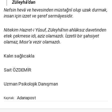
Züleyhâ’dan
Nefsin hevâ ve hevesinden müstağnî olup uzak durmak,
insan için izzet ve şeref sermâyesidir.
Nitekim Hazret-i Yûsuf, Züleyhâ’nın ahlâksız davetinden
etek çekmese idi, aziz olamazdı. İzzetli bir şahsiyet
olamaz, Mısır’a vezir olamazdı.
Kalın sağlıcakla
Sait ÖZDEMİR
Uzman Psikolojik Danışman
Adanapost
Kaynak: