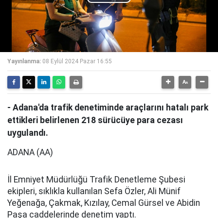
Play
Video
Yayınlanma:
08 Eylül 2024 Pazar 16:55
- Adana'da trafik denetiminde araçlarını hatalı park
ettikleri belirlenen 218 sürücüye para cezası
uygulandı.
ADANA (AA)
İl Emniyet Müdürlüğü Trafik Denetleme Şubesi
ekipleri, sıklıkla kullanılan Sefa Özler, Ali Münif
Yeğenağa, Çakmak, Kızılay, Cemal Gürsel ve Abidin
Paşa caddelerinde denetim yaptı.