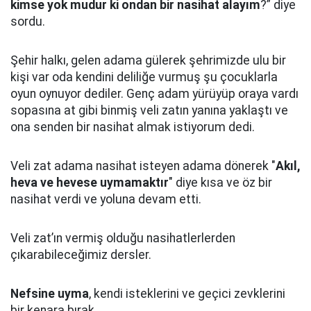
kimse yok mudur ki ondan bir nasihat alayım
?” diye
sordu.
Şehir halkı, gelen adama gülerek şehrimizde ulu bir
kişi var oda kendini deliliğe vurmuş şu çocuklarla
oyun oynuyor dediler.
Genç adam yürüyüp oraya vardı
sopasına at gibi binmiş veli zatın yanına yaklaştı
ve
ona senden bir nasihat almak istiyorum dedi.
Veli zat adama nasihat isteyen adama dönerek "
Akıl,
heva ve hevese uymamaktır
" diye kısa ve öz bir
nasihat verdi ve yoluna devam etti.
Veli zat’ın vermiş olduğu nasihatlerlerden
çıkarabileceğimiz dersler.
Nefsine uyma
, kendi isteklerini ve geçici zevklerini
bir kenara bırak.