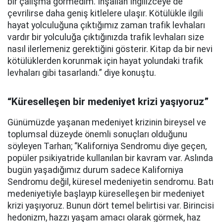
bir çalışma görmedim. İnşallah İngilizceye de
çevrilirse daha geniş kitlelere ulaşır. Kötülükle ilgili
hayat yolculuğuna çıktığımız zaman trafik levhaları
vardır bir yolculuğa çıktığınızda trafik levhaları size
nasıl ilerlemeniz gerektiğini gösterir. Kitap da bir nevi
kötülüklerden korunmak için hayat yolundaki trafik
levhaları gibi tasarlandı.” diye konuştu.
“Küreselleşen bir medeniyet krizi yaşıyoruz”
Günümüzde yaşanan medeniyet krizinin bireysel ve
toplumsal düzeyde önemli sonuçları olduğunu
söyleyen Tarhan; “Kaliforniya Sendromu diye geçen,
popüler psikiyatride kullanılan bir kavram var. Aslında
bugün yaşadığımız durum sadece Kaliforniya
Sendromu değil, küresel medeniyetin sendromu. Batı
medeniyetiyle başlayıp küreselleşen bir medeniyet
krizi yaşıyoruz. Bunun dört temel belirtisi var. Birincisi
hedonizm, hazzı yaşam amacı olarak görmek, haz