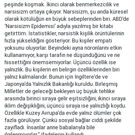
peşinde koşmak. İkinci olarak benmerkezcilik ve
narsisizm ortaya çıkıyor. Narsisizm, şu anda küresel
olarak kötülüğün en büyük sebeplerinden biri. ABD’de
‘Narsisizm Epidemisi’ adıyla yazılmış bir kitabı
getirttim. İstatistikler, narsistik kişilik örüntülerinin
hızla yükseldiğini gösteriyor. Bu kişiler empati
yoksunu oluyorlar. Beyindeki ayna nöronlarını etkin
kullanamıyor, karşı tarafın ne düşündüğünü ve ne
hissettiğini önemsemiyorlar. Üçüncü özellik ise
yalnızlık. Bu kişilerin en belirgin özelliklerinden biri
yalnız kalmalarıdır. Bunun için İngiltere'de ve
Japonya'da Yalnızlık Bakanlığı kuruldu. Birleşmiş
Milletler de geleceği bekleyen üç büyük tehlike
arasında birinci sıraya gelir eşitsizliğini, ikinci sıraya
iklim değişikliğini, üçüncü sıraya ise yalnızlığı koydu.
Özellikle Kuzey Avrupa'da evde yalnız ölümler çok
fazla görülüyor. Çünkü sosyal bağlar ciddi şekilde
zayıfladı. İnsanlar anne babalarıyla bile
ilgilenmiyorlar.” ifadelerini kullandı.