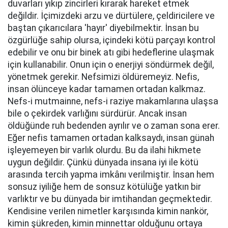
duvarları yıkıp zincirleri kırarak hareket etmek
değildir. İçimizdeki arzu ve dürtülere, çeldiricilere ve
baştan çıkarıcılara 'hayır' diyebilmektir. İnsan bu
özgürlüğe sahip olursa, içindeki kötü parçayı kontrol
edebilir ve onu bir binek atı gibi hedeflerine ulaşmak
için kullanabilir. Onun için o enerjiyi söndürmek değil,
yönetmek gerekir. Nefsimizi öldüremeyiz. Nefis,
insan ölünceye kadar tamamen ortadan kalkmaz.
Nefs-i mutmainne, nefs-i raziye makamlarına ulaşsa
bile o çekirdek varlığını sürdürür. Ancak insan
öldüğünde ruh bedenden ayrılır ve o zaman sona erer.
Eğer nefis tamamen ortadan kalksaydı, insan günah
işleyemeyen bir varlık olurdu. Bu da ilahi hikmete
uygun değildir. Çünkü dünyada insana iyi ile kötü
arasında tercih yapma imkânı verilmiştir. İnsan hem
sonsuz iyiliğe hem de sonsuz kötülüğe yatkın bir
varlıktır ve bu dünyada bir imtihandan geçmektedir.
Kendisine verilen nimetler karşısında kimin nankör,
kimin şükreden, kimin minnettar olduğunu ortaya