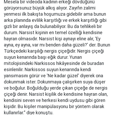
Mesela bir videoda kadının erkeği dövdüğünü
görüyorsunuz büyük alkış alıyor. Zayıfın zalimi
yenmesi ilk bakışta hoşumuza gidebilir ama bunun
arka planında evlilik karşıtlığı ve erkek karşıtlığı gibi
gizli bir anlayış da bulunabiliyor. Bu da tehlikeli bir
durum. Narsist kişinin en temel özelliği kendisine
hayran olmasıdır. Narsist kişi aynayı eline alır, 'Ey
ayna, ey ayna, var mı benden daha güzeli?' der. Bunun
Türkçedeki karşılığı nergis çiçeğidir. Nergis çiçeği
suyun kenarında başı eğik durur. Yunan
mitolojisindeki Narkissos hikâyesinde de buradan
esinlenilir. Narkissos suyun kenarında kendi
yansımasını görür ve 'Ne kadar güzel' diyerek ona
dokunmak ister. Dokunmaya çalışırken suya düşer
ve boğulur. Boğulduğu yerde çıkan çiçeğe de nergis
çiçeği denir. Narsist kişilik de kendisine hayran olan,
kendisini seven ve herkesi kendi uydusu gibi gören
kişidir. Bu kişiler manipülasyonu bir yöntem olarak
kullanırlar.” diye konuştu.