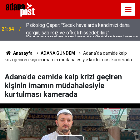
Kavurucu sıcakta hem kanalda yüzdüler hem karpuz
21:49
yediler
Anasayfa
ADANA GÜNDEM
Adana'da camide kalp
krizi geçiren kişinin imamın müdahalesiyle kurtulması kamerada
Adana'da camide kalp krizi geçiren
kişinin imamın müdahalesiyle
kurtulması kamerada