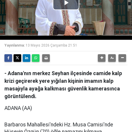
Play
Video
Yayınlanma:
13 Mayıs 2026 Çarşamba 21:51
- Adana'nın merkez Seyhan ilçesinde camide kalp
krizi geçirerek yere yığılan kişinin imamın kalp
masajıyla ayağa kalkması güvenlik kamerasınca
görüntülendi.
ADANA (AA)
Barbaros Mahallesi'ndeki Hz. Musa Camisi'nde
Hüseyin Özgün (70) öğle namazını kılmaya