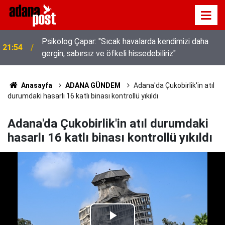
Psikolog Çapar: "Sıcak havalarda kendimizi daha
21:54
Kavurucu sıcakta hem kanalda yüzdüler hem karpuz
gergin, sabırsız ve öfkeli hissedebiliriz"
21:49
yediler
Anasayfa
ADANA GÜNDEM
Adana'da Çukobirlik'in atıl
durumdaki hasarlı 16 katlı binası kontrollü yıkıldı
Adana'da Çukobirlik'in atıl durumdaki
hasarlı 16 katlı binası kontrollü yıkıldı