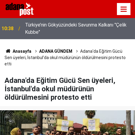
Türkiye’nin Gökyüzündeki Savunma Kalkanı "Çelik
10:38
Kubbe"
MHP Genel Başkanı Bahçeli: "(Çerçeve yasa) Bu
08:11
imzayla bin yıllık kardeşliğimiz bir kez daha
tescillenmiştir"
Anasayfa
ADANA GÜNDEM
Adana'da Eğitim Gücü
Sen üyeleri, İstanbul'da okul müdürünün öldürülmesini protesto
etti
Adana'da Eğitim Gücü Sen üyeleri,
İstanbul'da okul müdürünün
öldürülmesini protesto etti