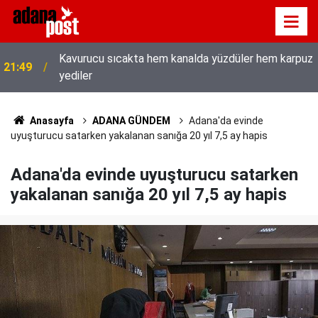
Kavurucu sıcakta hem kanalda yüzdüler hem karpuz
21:49
yediler
İletişim Başkanı Duran’ın “Dijital Egemenlik
21:31
Ekseninde 2. İletişim Şûrası ve Türkiye’nin Yeni
İletişim Vizyonu” başlıklı makales
Anasayfa
ADANA GÜNDEM
Adana'da evinde
uyuşturucu satarken yakalanan sanığa 20 yıl 7,5 ay hapis
Adana'da evinde uyuşturucu satarken
yakalanan sanığa 20 yıl 7,5 ay hapis