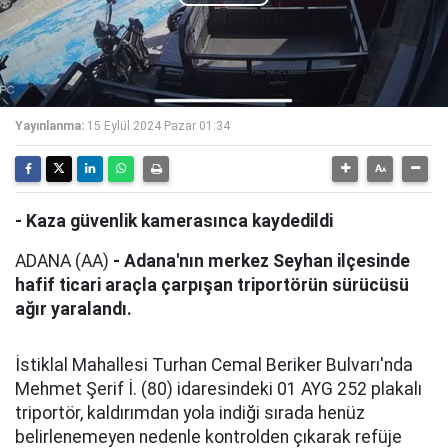
Play
Video
Yayınlanma:
15 Eylül 2024 Pazar 01:34
- Kaza güvenlik kamerasınca kaydedildi
ADANA (AA)
- Adana'nın merkez Seyhan ilçesinde
hafif ticari araçla çarpışan triportörün sürücüsü
ağır yaralandı.
İstiklal Mahallesi Turhan Cemal Beriker Bulvarı'nda
Mehmet Şerif İ. (80) idaresindeki 01 AYG 252 plakalı
triportör, kaldırımdan yola indiği sırada henüz
belirlenemeyen nedenle kontrolden çıkarak refüje