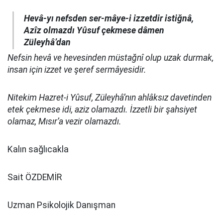
Hevâ-yı nefsden ser-mâye-i izzetdir istiğnâ,
Azîz olmazdı Yûsuf çekmese dâmen
Züleyhâ’dan
Nefsin hevâ ve hevesinden müstağnî olup uzak durmak,
insan için izzet ve şeref sermâyesidir.
Nitekim Hazret-i Yûsuf, Züleyhâ’nın ahlâksız davetinden
etek çekmese idi, aziz olamazdı. İzzetli bir şahsiyet
olamaz, Mısır’a vezir olamazdı.
Kalın sağlıcakla
Sait ÖZDEMİR
Uzman Psikolojik Danışman