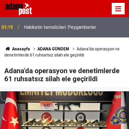
Serebral palsili Damla çizdiği resimlerle hayatına
22:38
renk katıyor
Anasayfa
ADANA GÜNDEM
Adana'da operasyon ve
denetimlerde 61 ruhsatsız silah ele geçirildi
Adana'da operasyon ve denetimlerde
61 ruhsatsız silah ele geçirildi