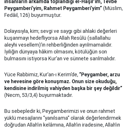
insanların arkamda toplandığı el-Hâşir’im, Tevbe
Peygamberi’yim, Rahmet Peygamberi’yim”
(Müslim,
Fedâil, 126) buyurmuştur.
Dolayısıyla, kim; sevgi ve saygı gibi ahlaki değerleri
kuşanmayı hedefliyorsa Allah Resûlü (sallallahu
aleyhi vesellem)’in rehberliğinden ayrılmamalıdır.
İyiliğin dünyaya hâkim olmasını, kötülüğün son
bulmasını istiyorsa Kur’an ve sünnete sarılmalıdır.
Yüce Rabbimiz, Kur’an-ı Kerim’de,
“Peygamber, arzu
ve hevesine göre konuşmaz. Onun size okuduğu,
kendisine indirilmiş vahiyden başka bir şey değildir”
(Necm, 53/3,4) buyurmaktadır.
Bu sebepledir ki, Peygamberimizi ve onun rahmet
yüklü mesajlarını “yanılsama” olarak değerlendirmek
doğrudan Allah’ın kelâmına, Allah’ın iradesine, Allah’ın