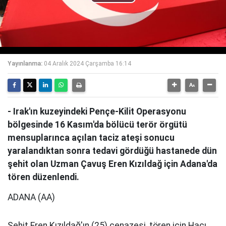
Play
Video
Yayınlanma:
04 Aralık 2024 Çarşamba 16:14
- Irak'ın kuzeyindeki Pençe-Kilit Operasyonu
bölgesinde 16 Kasım'da bölücü terör örgütü
mensuplarınca açılan taciz ateşi sonucu
yaralandıktan sonra tedavi gördüğü hastanede dün
şehit olan Uzman Çavuş Eren Kızıldağ için Adana'da
tören düzenlendi.
ADANA (AA)
Şehit Eren Kızıldağ'ın (25) cenazesi, tören için Hacı