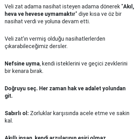
Veli zat adama nasihat isteyen adama dönerek "
Akıl,
heva ve hevese uymamaktır
" diye kısa ve öz bir
nasihat verdi ve yoluna devam etti.
Veli zat’ın vermiş olduğu nasihatlerlerden
çıkarabileceğimiz dersler.
Nefsine uyma
, kendi isteklerini ve geçici zevklerini
bir kenara bırak.
Doğruyu seç.
Her zaman hak ve adalet yolundan
git.
Sabırlı ol:
Zorluklar karşısında acele etme ve sakin
kal.
Akıllı insan, kendi arzularının esiri olmaz.