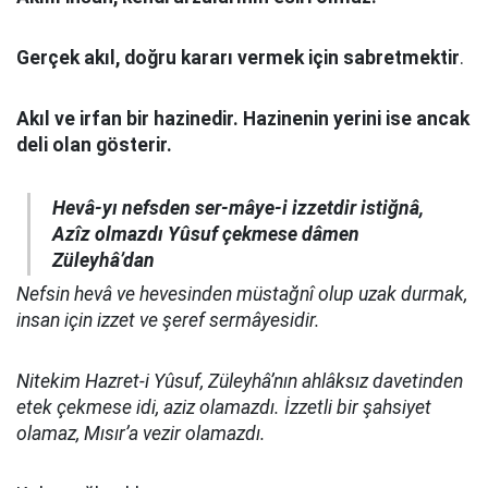
Gerçek akıl, doğru kararı vermek için sabretmektir
.
Akıl ve irfan bir hazinedir. Hazinenin yerini ise ancak
deli olan gösterir.
Hevâ-yı nefsden ser-mâye-i izzetdir istiğnâ,
Azîz olmazdı Yûsuf çekmese dâmen
Züleyhâ’dan
Nefsin hevâ ve hevesinden müstağnî olup uzak durmak,
insan için izzet ve şeref sermâyesidir.
Nitekim Hazret-i Yûsuf, Züleyhâ’nın ahlâksız davetinden
etek çekmese idi, aziz olamazdı. İzzetli bir şahsiyet
olamaz, Mısır’a vezir olamazdı.