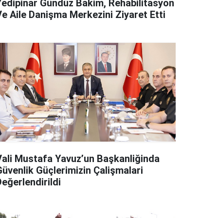
Yedipinar Gündüz Bakim, Rehabilitasyon
Ve Aile Danişma Merkezini Ziyaret Etti
Vali Mustafa Yavuz’un Başkanliğinda
Güvenlik Güçlerimizin Çalişmalari
eğerlendirildi