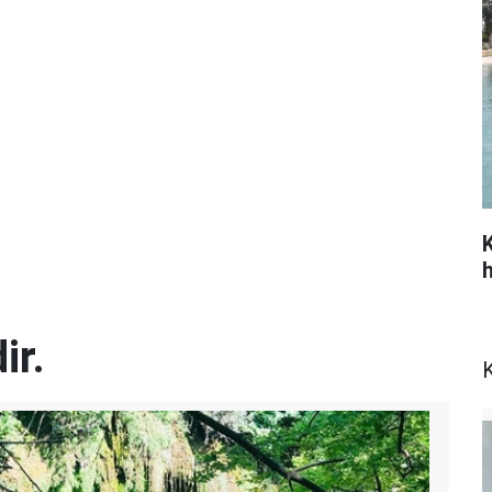
ir.
K