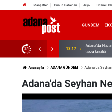
Manşetler
Günün Haberleri
Arşiv
Sitene Ekl
GÜNDEM
EK
hıs yakalandı, 3 milyon 924 bin TL
24
13:01
52 yıldır el em
Anasayfa
ADANA GÜNDEM
Adana'da Seyhan 
Adana'da Seyhan Ne