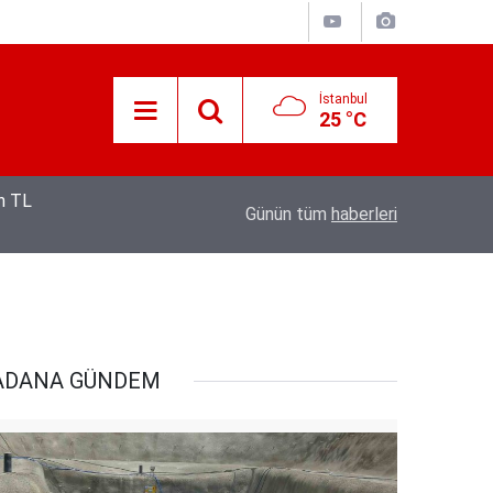
İstanbul
25 °C
12:53
Hava 40, asfalt 200 derece: Adana’da işçileri
Günün tüm
haberleri
ADANA GÜNDEM