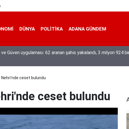
e
ONOMI
DÜNYA
POLİTİKA
ADANA GÜNDEM
eğiyle üretiyor, mesleğin yok olmamasına karşı direniyor
Nehri'nde ceset bulundu
hri'nde ceset bulundu