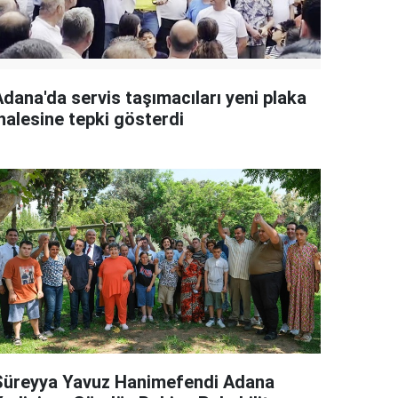
Adana'da servis taşımacıları yeni plaka
halesine tepki gösterdi
Süreyya Yavuz Hanimefendi Adana