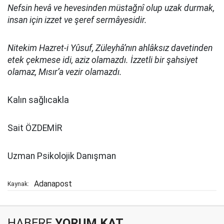
Nefsin hevâ ve hevesinden müstağnî olup uzak durmak,
insan için izzet ve şeref sermâyesidir.
Nitekim Hazret-i Yûsuf, Züleyhâ’nın ahlâksız davetinden
etek çekmese idi, aziz olamazdı. İzzetli bir şahsiyet
olamaz, Mısır’a vezir olamazdı.
Kalın sağlıcakla
Sait ÖZDEMİR
Uzman Psikolojik Danışman
Adanapost
Kaynak:
HABERE
YORUM KAT