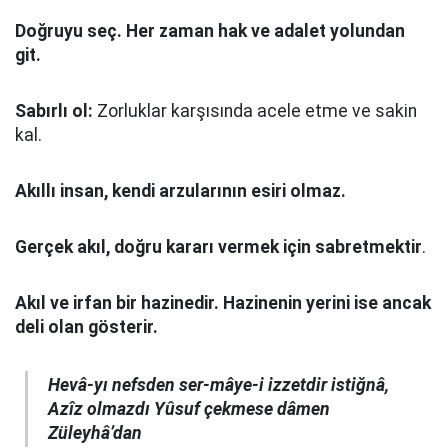
Doğruyu seç.
Her zaman hak ve adalet yolundan
git.
Sabırlı ol:
Zorluklar karşısında acele etme ve sakin
kal.
Akıllı insan, kendi arzularının esiri olmaz.
Gerçek akıl, doğru kararı vermek için sabretmektir
.
Akıl ve irfan bir hazinedir. Hazinenin yerini ise ancak
deli olan gösterir.
Hevâ-yı nefsden ser-mâye-i izzetdir istiğnâ,
Azîz olmazdı Yûsuf çekmese dâmen
Züleyhâ’dan