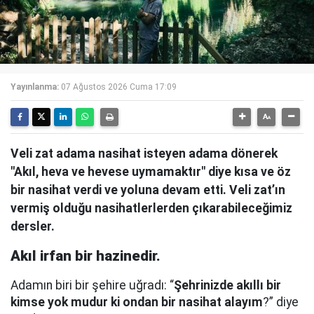
Yayınlanma:
07 Ağustos 2026 Cuma 17:09
Veli zat adama nasihat isteyen adama dönerek
"Akıl, heva ve hevese uymamaktır" diye kısa ve öz
bir nasihat verdi ve yoluna devam etti. Veli zat’ın
vermiş olduğu nasihatlerlerden çıkarabileceğimiz
dersler.
Akıl irfan bir hazinedir.
Adamın biri bir şehire uğradı: “
Şehrinizde akıllı bir
kimse yok mudur ki ondan bir nasihat alayım
?” diye