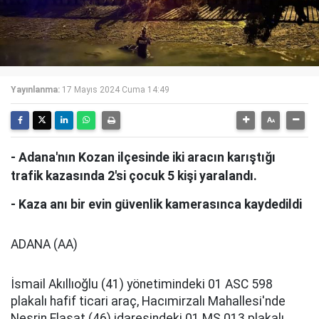
Yayınlanma:
17 Mayıs 2024 Cuma 14:49
- Adana'nın Kozan ilçesinde iki aracın karıştığı
trafik kazasında 2'si çocuk 5 kişi yaralandı.
- Kaza anı bir evin güvenlik kamerasınca kaydedildi
ADANA (AA)
İsmail Akıllıoğlu (41) yönetimindeki 01 ASC 598
plakalı hafif ticari araç, Hacımirzalı Mahallesi'nde
Nesrin Elasat (46) idaresindeki 01 MS 013 plakalı