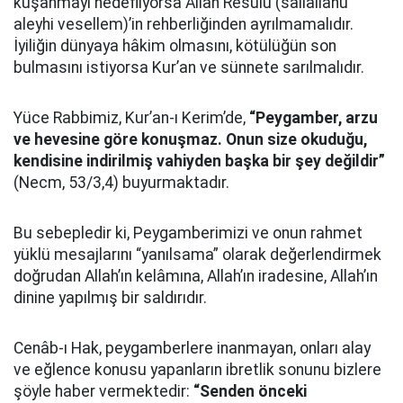
kuşanmayı hedefliyorsa Allah Resûlü (sallallahu
aleyhi vesellem)’in rehberliğinden ayrılmamalıdır.
İyiliğin dünyaya hâkim olmasını, kötülüğün son
bulmasını istiyorsa Kur’an ve sünnete sarılmalıdır.
Yüce Rabbimiz, Kur’an-ı Kerim’de,
“Peygamber, arzu
ve hevesine göre konuşmaz. Onun size okuduğu,
kendisine indirilmiş vahiyden başka bir şey değildir”
(Necm, 53/3,4) buyurmaktadır.
Bu sebepledir ki, Peygamberimizi ve onun rahmet
yüklü mesajlarını “yanılsama” olarak değerlendirmek
doğrudan Allah’ın kelâmına, Allah’ın iradesine, Allah’ın
dinine yapılmış bir saldırıdır.
Cenâb-ı Hak, peygamberlere inanmayan, onları alay
ve eğlence konusu yapanların ibretlik sonunu bizlere
şöyle haber vermektedir:
“Senden önceki