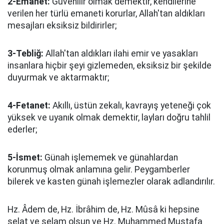
2-Emanet:
Güvenilir olmak demektir, kendilerine
verilen her türlü emaneti korurlar, Allah'tan aldıkları
mesajları eksiksiz bildirirler;
3-Tebliğ:
Allah'tan aldıkları ilahi emir ve yasakları
insanlara hiçbir şeyi gizlemeden, eksiksiz bir şekilde
duyurmak ve aktarmaktır;
4-Fetanet:
Akıllı, üstün zekalı, kavrayış yeteneği çok
yüksek ve uyanık olmak demektir, layları doğru tahlil
ederler;
5-İsmet:
Günah işlememek ve günahlardan
korunmuş olmak anlamına gelir. Peygamberler
bilerek ve kasten günah işlemezler olarak adlandırılır.
Hz. Âdem de, Hz. İbrâhim de, Hz. Mûsâ ki hepsine
selat ve selam olsun ve Hz. Muhammed Mustafa