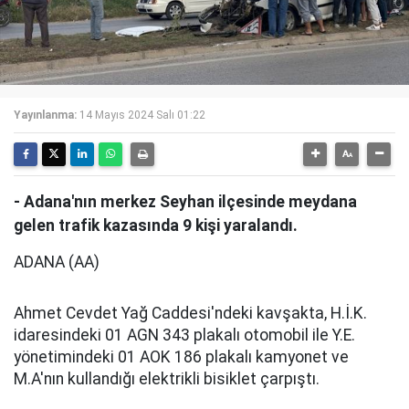
Yayınlanma:
14 Mayıs 2024 Salı 01:22
- Adana'nın merkez Seyhan ilçesinde meydana
gelen trafik kazasında 9 kişi yaralandı.
ADANA (AA)
Ahmet Cevdet Yağ Caddesi'ndeki kavşakta, H.İ.K.
idaresindeki 01 AGN 343 plakalı otomobil ile Y.E.
yönetimindeki 01 AOK 186 plakalı kamyonet ve
M.A'nın kullandığı elektrikli bisiklet çarpıştı.