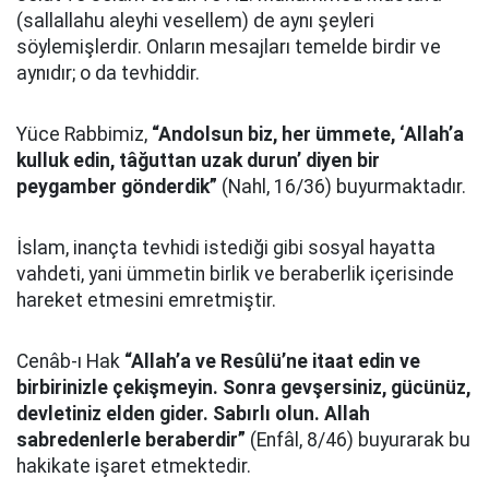
(sallallahu aleyhi vesellem) de aynı şeyleri
söylemişlerdir. Onların mesajları temelde birdir ve
aynıdır; o da tevhiddir.
Yüce Rabbimiz,
“Andolsun biz, her ümmete, ‘Allah’a
kulluk edin, tâğuttan uzak durun’ diyen bir
peygamber gönderdik”
(Nahl, 16/36) buyurmaktadır.
İslam, inançta tevhidi istediği gibi sosyal hayatta
vahdeti, yani ümmetin birlik ve beraberlik içerisinde
hareket etmesini emretmiştir.
Cenâb-ı Hak
“Allah’a ve Resûlü’ne itaat edin ve
birbirinizle çekişmeyin. Sonra gevşersiniz, gücünüz,
devletiniz elden gider. Sabırlı olun. Allah
sabredenlerle beraberdir”
(Enfâl, 8/46) buyurarak bu
hakikate işaret etmektedir.