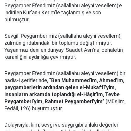
Peygamber Efendimiz (sallallahu aleyhi vesellem)’e
indirilen Kur’an-ı Kerim’le taçlanmış ve son
bulmuştur.
Sevgili Peygamberimiz (sallallahu aleyhi vesellem),
zulmün girdabındaki bir toplumu değiştirmiştir.
Yaşanmaz denilen dünyayı Saadet Asrı’na; cehaletin
karanlığını aydınlığa çevirmiştir.
Peygamber Efendimiz (sallallahu aleyhi vesellem) bir
hadis-i şeriflerinde,
“Ben Muhammed’im, Ahmed’im,
peygamberlerin ardından gelen el-Mukaffî’yim,
insanların arkamda toplandığı el-Hâşir’im, Tevbe
Peygamberi’yim, Rahmet Peygamberi’yim”
(Müslim,
Fedâil, 126) buyurmuştur.
Dolayısıyla, kim; sevgi ve saygı gibi ahlaki değerleri