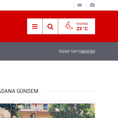
İstanbul
23 °C
Süreyya Yavuz Hanimefendi Adana Yedipinar 
17:30
Günün tüm
haberleri
Danişma Merkezini Ziyaret Etti
ADANA GÜNDEM