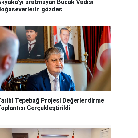
Akyaka'yı aratmayan Bucak Vadisi
doğaseverlerin gözdesi
Tarihi Tepebağ Projesi Değerlendirme
oplantısı Gerçekleştirildi