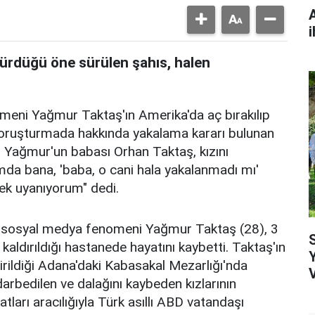
i
ürdüğü öne sürülen şahıs, halen
eni Yağmur Taktaş'ın Amerika'da aç bırakılıp
 soruşturmada hakkında yakalama kararı bulunan
. Yağmur'un babası Orhan Taktaş, kızını
mda bana, 'baba, o cani hala yakalanmadı mı'
rek uyanıyorum" dedi.
lı sosyal medya fenomeni Yağmur Taktaş (28), 3
ldırıldığı hastanede hayatını kaybetti. Taktaş'ın
irildiği Adana'daki Kabasakal Mezarlığı'nda
darbedilen ve dalağını kaybeden kızlarının
arı aracılığıyla Türk asıllı ABD vatandaşı