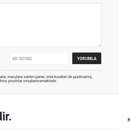
ar, inançlara saldırı içeren, imla kuralları ile yazılmamış,
zılmış yorumlar onaylanmamaktadır.
ir.
K