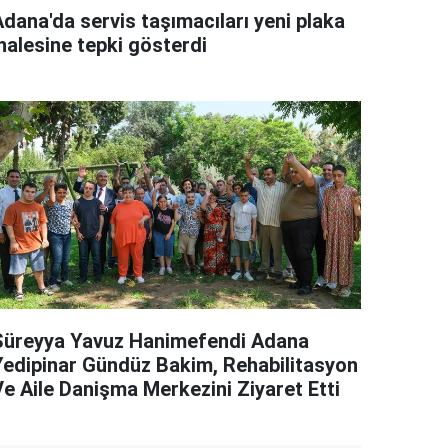
Adana'da servis taşımacıları yeni plaka
halesine tepki gösterdi
Süreyya Yavuz Hanimefendi Adana
Yedipinar Gündüz Bakim, Rehabilitasyon
Ve Aile Danişma Merkezini Ziyaret Etti