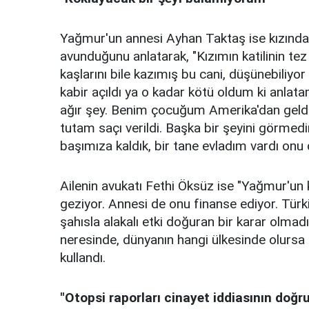
Yağmur'un annesi Ayhan Taktaş ise kızından 
avunduğunu anlatarak, "Kızımın katilinin 
kaşlarını bile kazımış bu cani, düşünebili
kabir açıldı ya o kadar kötü oldum ki anlat
ağır şey. Benim çocuğum Amerika'dan geldi 
tutam saçı verildi. Başka bir şeyini görme
başımıza kaldık, bir tane evladım vardı onu
Ailenin avukatı Fethi Öksüz ise "Yağmur'un ka
geziyor. Annesi de onu finanse ediyor. Türki
şahısla alakalı etki doğuran bir karar olmad
neresinde, dünyanın hangi ülkesinde olursa o
kullandı.
"Otopsi raporları cinayet iddiasının doğr