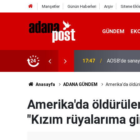
Manşetler
Günün Haberleri
Arşiv
Sitene Ekl
GÜNDEM
EK
24
17:41
Adana'da servis
Anasayfa
ADANA GÜNDEM
Amerika'da öldürü
Amerika'da öldürüle
"Kızım rüyalarıma gi