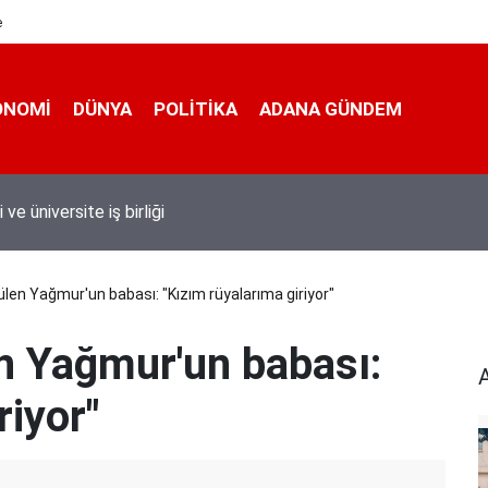
e
ONOMI
DÜNYA
POLİTİKA
ADANA GÜNDEM
 taşımacıları yeni plaka ihalesine tepki gösterdi
len Yağmur'un babası: "Kızım rüyalarıma giriyor"
n Yağmur'un babası:
riyor"