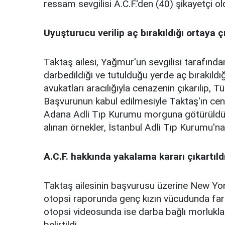
ressam sevgilisi A.C.F.'den (40) şikayetçi ol
Uyuşturucu verilip aç bırakıldığı ortaya çı
Taktaş ailesi, Yağmur'un sevgilisi tarafından
darbedildiği ve tutulduğu yerde aç bırakıldı
avukatları aracılığıyla cenazenin çıkarılıp, 
Başvurunun kabul edilmesiyle Taktaş'ın cena
Adana Adli Tıp Kurumu morguna götürüldü.
alınan örnekler, İstanbul Adli Tıp Kurumu'na
A.C.F. hakkında yakalama kararı çıkartıld
Taktaş ailesinin başvurusu üzerine New Yor
otopsi raporunda genç kızın vücudunda fark
otopsi videosunda ise darba bağlı morlukla
belirtildi.