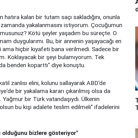
hatıra kalan bir tutam saçı sakladığını, onunla
tez zamanda yakalanmasını istiyorum. Çocuğumun
yor musunuz? Kötü şeyler yaşadım bu süreçte. O
amam duygularımı. Bu, bir annenin yaşayacağı en
ama hiçbir kıyafeti bana verilmedi. Sadece bir
dim. Koklayacak bir şeyi bulamıyorum. Tek
 da benden koparttı" diye konuştu.
til zanlısı elini, kolunu sallayarak ABD'de
ye'de bir yakalama kararı çıkarılmış olsa da
ı. Yağmur bir Türk vatandaşıydı. Ülkenin
lsun bu kişi adalete teslim edilmeli" ifadelerini
T
u olduğunu bizlere gösteriyor"