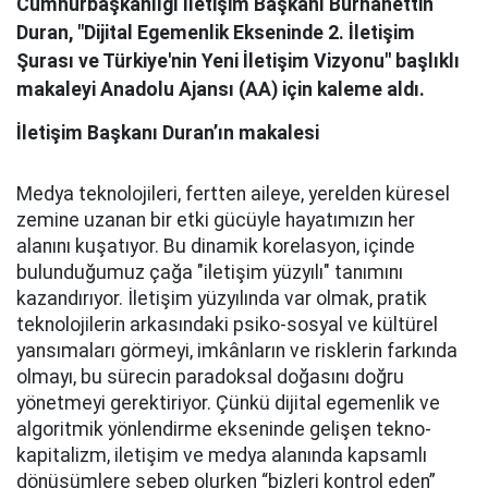
Cumhurbaşkanlığı İletişim Başkanı Burhanettin
Duran, "Dijital Egemenlik Ekseninde 2. İletişim
Şurası ve Türkiye'nin Yeni İletişim Vizyonu" başlıklı
makaleyi Anadolu Ajansı (AA) için kaleme aldı.
İletişim Başkanı Duran’ın makalesi
Medya teknolojileri, fertten aileye, yerelden küresel
zemine uzanan bir etki gücüyle hayatımızın her
alanını kuşatıyor. Bu dinamik korelasyon, içinde
bulunduğumuz çağa "iletişim yüzyılı" tanımını
kazandırıyor. İletişim yüzyılında var olmak, pratik
teknolojilerin arkasındaki psiko-sosyal ve kültürel
yansımaları görmeyi, imkânların ve risklerin farkında
olmayı, bu sürecin paradoksal doğasını doğru
yönetmeyi gerektiriyor. Çünkü dijital egemenlik ve
algoritmik yönlendirme ekseninde gelişen tekno-
kapitalizm, iletişim ve medya alanında kapsamlı
dönüşümlere sebep olurken “bizleri kontrol eden”