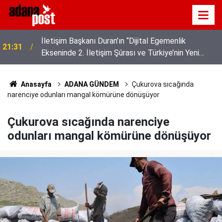
Akyaka'yı aratmayan Bucak Vadisi doğaseverlerin
21:25
gözdesi
Anasayfa
ADANA GÜNDEM
Çukurova sıcağında
narenciye odunları mangal kömürüne dönüşüyor
Çukurova sıcağında narenciye
odunları mangal kömürüne dönüşüyor