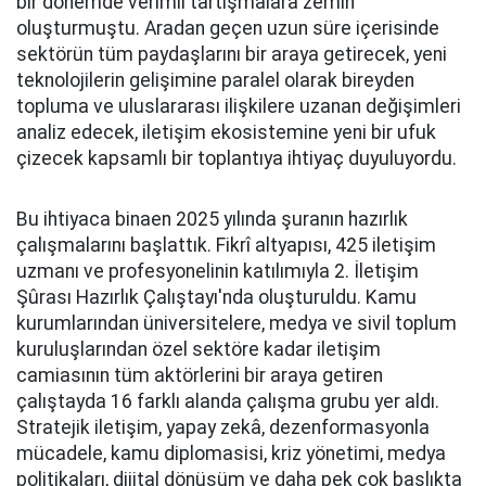
bir dönemde verimli tartışmalara zemin
oluşturmuştu. Aradan geçen uzun süre içerisinde
sektörün tüm paydaşlarını bir araya getirecek, yeni
teknolojilerin gelişimine paralel olarak bireyden
topluma ve uluslararası ilişkilere uzanan değişimleri
analiz edecek, iletişim ekosistemine yeni bir ufuk
çizecek kapsamlı bir toplantıya ihtiyaç duyuluyordu.
Bu ihtiyaca binaen 2025 yılında şuranın hazırlık
çalışmalarını başlattık. Fikrî altyapısı, 425 iletişim
uzmanı ve profesyonelinin katılımıyla 2. İletişim
Şûrası Hazırlık Çalıştayı'nda oluşturuldu. Kamu
kurumlarından üniversitelere, medya ve sivil toplum
kuruluşlarından özel sektöre kadar iletişim
camiasının tüm aktörlerini bir araya getiren
çalıştayda 16 farklı alanda çalışma grubu yer aldı.
Stratejik iletişim, yapay zekâ, dezenformasyonla
mücadele, kamu diplomasisi, kriz yönetimi, medya
politikaları, dijital dönüşüm ve daha pek çok başlıkta