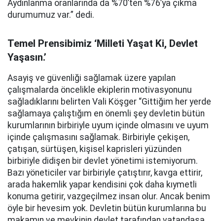
Aydınlanma oranlarında da %70’ten %76’ya çıkma
durumumuz var.” dedi.
Temel Prensibimiz ‘Milleti Yaşat Ki, Devlet
Yaşasın.’
Asayiş ve güvenliği sağlamak üzere yapılan
çalışmalarda öncelikle ekiplerin motivasyonunu
sağladıklarını belirten Vali Köşger “Gittiğim her yerde
sağlamaya çalıştığım en önemli şey devletin bütün
kurumlarının birbiriyle uyum içinde olmasını ve uyum
içinde çalışmasını sağlamak. Birbiriyle çekişen,
çatışan, sürtüşen, kişisel kaprisleri yüzünden
birbiriyle didişen bir devlet yönetimi istemiyorum.
Bazı yöneticiler var birbiriyle çatıştırır, kavga ettirir,
arada hakemlik yapar kendisini çok daha kıymetli
konuma getirir, vazgeçilmez insan olur. Ancak benim
öyle bir hevesim yok. Devletin bütün kurumlarına bu
makamın ve mevkinin devlet tarafından vatandaşa