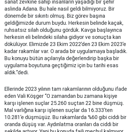
sanat zevkine sahip insanların yaşadığı bir şehir
aslında Adana. Bu hale nasıl geldi bilmiyoruz. Bir
dönemde bir sıkıntı olmuş. Biz görev başına
geldiğimizde durum buydu. Herkesin belinde kaçak,
ruhsatsız silah olduğunu gördük. Kavga başlayınca
herkesin eli belindeki silaha gidiyor ve sonuçta kan
dökülüyor. Elimizde 23 Ekim 2022’den 23 Ekim 2023’e
kadar rakamlar var. O arada bir uygulamaya başladık.
Bu konuyu bütün açılarıyla değerlendirip başka bir
uygulama boyutuna geçtiğimiz için bu tarihi esas
aldık.”dedi.
Ellerinde 2023 yılının tam rakamlarının olduğunu ifade
eden Vali Köşger “O zamandan bu zamana kişiye
karşı işlenen suçlar 25.260 suçtan 22 bine düşmüş.
Mal varlığına karşı işlenen suçlar da 16.333’ten
10.281’e düşmüşüz. Bu rakamlarda %60 gibi ciddi bir
oranda düşüş var. Aydınlatma oranları da ciddi bir
şekilde artıyor. Yani bu konuda faili meçhul kalmıyor.