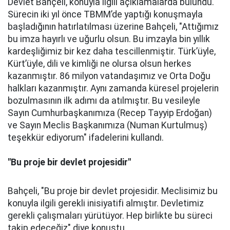
Devlet Bahçeli, konuyla ilgili açıklamalarda bulundu.
Sürecin iki yıl önce TBMM’de yaptığı konuşmayla
başladığının hatırlatılması üzerine Bahçeli, "Attığımız
bu imza hayırlı ve uğurlu olsun. Bu imzayla bin yıllık
kardeşliğimiz bir kez daha tescillenmiştir. Türk’üyle,
Kürt’üyle, dili ve kimliği ne olursa olsun herkes
kazanmıştır. 86 milyon vatandaşımız ve Orta Doğu
halkları kazanmıştır. Aynı zamanda küresel projelerin
bozulmasının ilk adımı da atılmıştır. Bu vesileyle
Sayın Cumhurbaşkanımıza (Recep Tayyip Erdoğan)
ve Sayın Meclis Başkanımıza (Numan Kurtulmuş)
teşekkür ediyorum" ifadelerini kullandı.
"Bu proje bir devlet projesidir"
Bahçeli, "Bu proje bir devlet projesidir. Meclisimiz bu
konuyla ilgili gerekli inisiyatifi almıştır. Devletimiz
gerekli çalışmaları yürütüyor. Hep birlikte bu süreci
takip edeceğiz" diye konuştu.