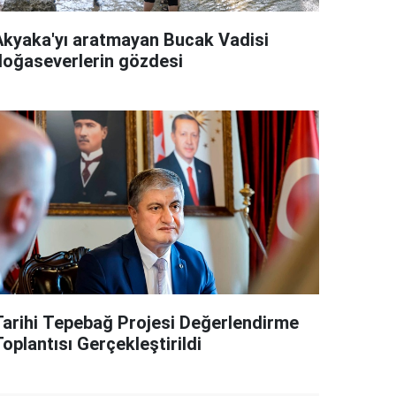
Akyaka'yı aratmayan Bucak Vadisi
doğaseverlerin gözdesi
Tarihi Tepebağ Projesi Değerlendirme
oplantısı Gerçekleştirildi