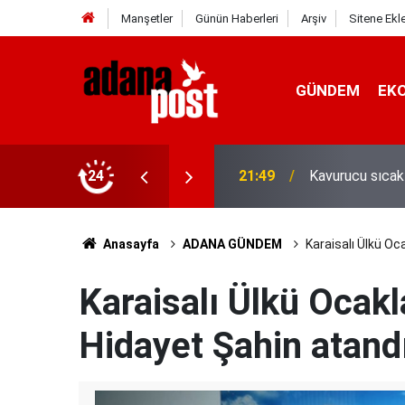
Manşetler
Günün Haberleri
Arşiv
Sitene Ekl
GÜNDEM
EK
İletişim Başkan
z yediler
24
21:31
Yeni İletişim V
Anasayfa
ADANA GÜNDEM
Karaisalı Ülkü Oc
Karaisalı Ülkü Ocakl
Hidayet Şahin atand