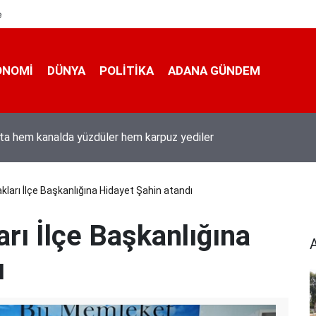
e
ONOMI
DÜNYA
POLİTİKA
ADANA GÜNDEM
ı Duran’ın “Dijital Egemenlik Ekseninde 2. İletişim Şûrası ve Türkiy
izyonu” başlıklı makales
akları İlçe Başkanlığına Hidayet Şahin atandı
arı İlçe Başkanlığına
ı