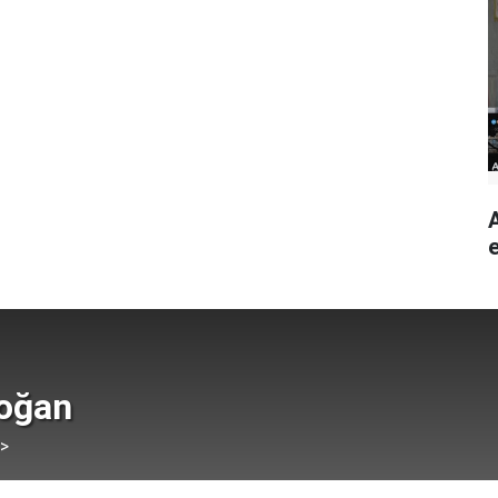
doğan
 >