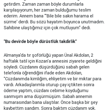
getirdim. Zaman zaman böyle durumlarla
karşılaşıyorum, her zaman bulduğumu teslim
ederim. Annem bana "'Bile bile sakın harama el
sürme' derdi. Bu sözü hayatım boyunca unutmadım.
Sahibine ulaştığımız için çok mutluyum" dedi.
"Bu devirde böyle dürüstlük takdirlik"
Almanya'da tır şoförlüğü yapan Ünal Akdolan, 2
haftalık tatil için Kozan'a annesini ziyarete geldiğini
söyledi. Cüzdanını düşürdüğünü sabah gelen
telefonla öğrendiğini ifade eden Akdolan,
"Cüzdanımda kimliğim, ehliyetim ve bir miktar para
vardı. Arkadaşlarımla oturup çay içtikten sonra
ödeme yaptım, cüzdanı cebime koyduğumu
sanmışım ama düşürmüşüm. Sabah annemin
numarasından bana ulaştılar. Önce başka bir şey
kaybettim sandım. Sonra baktım cüzdanım yok.