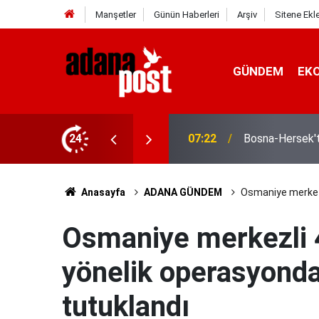
Manşetler
Günün Haberleri
Arşiv
Sitene Ekl
GÜNDEM
EK
10. Uluslararas
 Adana'ya ulaştı
24
01:15
Gerçekleştirildi
Anasayfa
ADANA GÜNDEM
Osmaniye merkezli
Osmaniye merkezli 4
yönelik operasyonda
tutuklandı