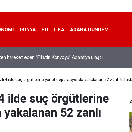
e
ONOMI
DÜNYA
POLİTİKA
ADANA GÜNDEM
ı Adana Lezzet Festivali Stratejik İçerik Ve Operasyon Toplantısı
 4 ilde suç örgütlerine yönelik operasyonda yakalanan 52 zanlı tutukl
 ilde suç örgütlerine
 yakalanan 52 zanlı