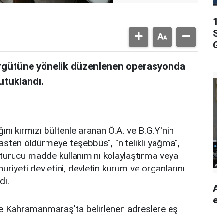
G
 örgütüne yönelik düzenlenen operasyonda
utuklandı.
ını kırmızı bültenle aranan Ö.A. ve B.G.Y'nin
 kasten öldürmeye teşebbüs", "nitelikli yağma",
yuşturucu madde kullanımını kolaylaştırma veya
uriyeti devletini, devletin kurum ve organlarını
dı.
ve Kahramanmaraş'ta belirlenen adreslere eş