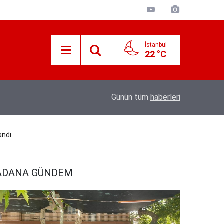
İstanbul
22 °C
Aile ve Sosyal Hizmetler Bakanı Mahinur Öz
01:11
Günün tüm
haberleri
soruları yanıtladı
andı
ADANA GÜNDEM