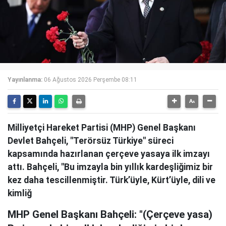
Yayınlanma:
06 Ağustos 2026 Perşembe 08:11
Milliyetçi Hareket Partisi (MHP) Genel Başkanı
Devlet Bahçeli, "Terörsüz Türkiye" süreci
kapsamında hazırlanan çerçeve yasaya ilk imzayı
attı. Bahçeli, "Bu imzayla bin yıllık kardeşliğimiz bir
kez daha tescillenmiştir. Türk’üyle, Kürt’üyle, dili ve
kimliğ
MHP Genel Başkanı Bahçeli: "(Çerçeve yasa)