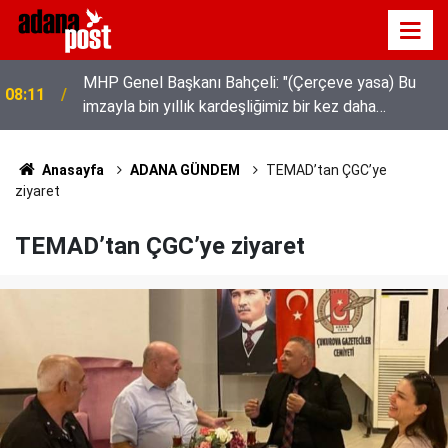
Tarsus'ta üzüm üreticileri fiyat farkına tepki
08:04
gösterdi
Anasayfa
ADANA GÜNDEM
TEMAD’tan ÇGC’ye
ziyaret
TEMAD’tan ÇGC’ye ziyaret