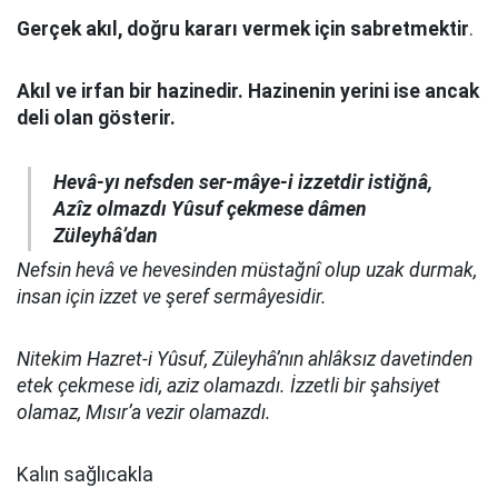
Gerçek akıl, doğru kararı vermek için sabretmektir
.
Akıl ve irfan bir hazinedir. Hazinenin yerini ise ancak
deli olan gösterir.
Hevâ-yı nefsden ser-mâye-i izzetdir istiğnâ,
Azîz olmazdı Yûsuf çekmese dâmen
Züleyhâ’dan
Nefsin hevâ ve hevesinden müstağnî olup uzak durmak,
insan için izzet ve şeref sermâyesidir.
Nitekim Hazret-i Yûsuf, Züleyhâ’nın ahlâksız davetinden
etek çekmese idi, aziz olamazdı. İzzetli bir şahsiyet
olamaz, Mısır’a vezir olamazdı.
Kalın sağlıcakla