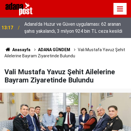
Adana’da Huzur ve Güven uygulaması: 62 aranan
13:17
şahıs yakalandı, 3 milyon 924 bin TL ceza kesildi
52 yıldır el emeğiyle üretiyor, mesleğin yok
13:01
olmamasına karşı direniyor
Anasayfa
ADANA GÜNDEM
Vali Mustafa Yavuz Şehit
Ailelerine Bayram Ziyaretinde Bulundu
Vali Mustafa Yavuz Şehit Ailelerine
Bayram Ziyaretinde Bulundu