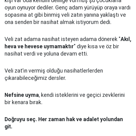
kişi var oda kendini deliliğe vurmuş şu çocuklarla
oyun oynuyor dediler.
Genç adam yürüyüp oraya vardı
sopasına at gibi binmiş veli zatın yanına yaklaştı
ve
ona senden bir nasihat almak istiyorum dedi.
Veli zat adama nasihat isteyen adama dönerek "
Akıl,
heva ve hevese uymamaktır
" diye kısa ve öz bir
nasihat verdi ve yoluna devam etti.
Veli zat’ın vermiş olduğu nasihatlerlerden
çıkarabileceğimiz dersler.
Nefsine uyma
, kendi isteklerini ve geçici zevklerini
bir kenara bırak.
Doğruyu seç.
Her zaman hak ve adalet yolundan
git.