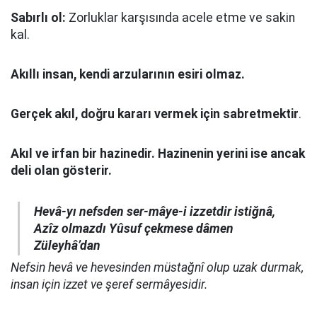
Sabırlı ol:
Zorluklar karşısında acele etme ve sakin
kal.
Akıllı insan, kendi arzularının esiri olmaz.
Gerçek akıl, doğru kararı vermek için sabretmektir
.
Akıl ve irfan bir hazinedir. Hazinenin yerini ise ancak
deli olan gösterir.
Hevâ-yı nefsden ser-mâye-i izzetdir istiğnâ,
Azîz olmazdı Yûsuf çekmese dâmen
Züleyhâ’dan
Nefsin hevâ ve hevesinden müstağnî olup uzak durmak,
insan için izzet ve şeref sermâyesidir.