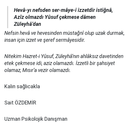
Hevâ-yı nefsden ser-mâye-i izzetdir istiğnâ,
Azîz olmazdı Yûsuf çekmese dâmen
Züleyhâ’dan
Nefsin hevâ ve hevesinden müstağnî olup uzak durmak,
insan için izzet ve şeref sermâyesidir.
Nitekim Hazret-i Yûsuf, Züleyhâ’nın ahlâksız davetinden
etek çekmese idi, aziz olamazdı. İzzetli bir şahsiyet
olamaz, Mısır’a vezir olamazdı.
Kalın sağlıcakla
Sait ÖZDEMİR
Uzman Psikolojik Danışman