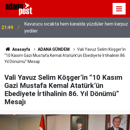
z
İletişim Başkanı Duran’ın “Dijital Egemenlik
21:31
Ekseninde 2. İletişim Şûrası ve Türkiye’nin Yeni
İletişim Vizyonu” başlıklı makales
Anasayfa
ADANA GÜNDEM
Vali Yavuz Selim Köşger’in
“10 Kasım Gazi Mustafa Kemal Atatürk’ün Ebediyete İrtihalinin 86.
Yıl Dönümü” Mesajı
Vali Yavuz Selim Köşger’in “10 Kasım
Gazi Mustafa Kemal Atatürk’ün
Ebediyete İrtihalinin 86. Yıl Dönümü”
Mesajı