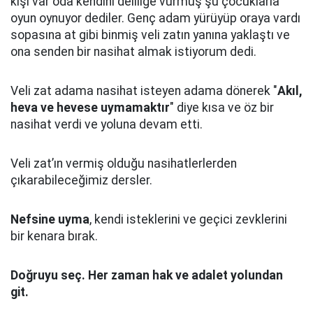
kişi var oda kendini deliliğe vurmuş şu çocuklarla
oyun oynuyor dediler.
Genç adam yürüyüp oraya vardı
sopasına at gibi binmiş veli zatın yanına yaklaştı
ve
ona senden bir nasihat almak istiyorum dedi.
Veli zat adama nasihat isteyen adama dönerek "
Akıl,
heva ve hevese uymamaktır
" diye kısa ve öz bir
nasihat verdi ve yoluna devam etti.
Veli zat’ın vermiş olduğu nasihatlerlerden
çıkarabileceğimiz dersler.
Nefsine uyma
, kendi isteklerini ve geçici zevklerini
bir kenara bırak.
Doğruyu seç.
Her zaman hak ve adalet yolundan
git.