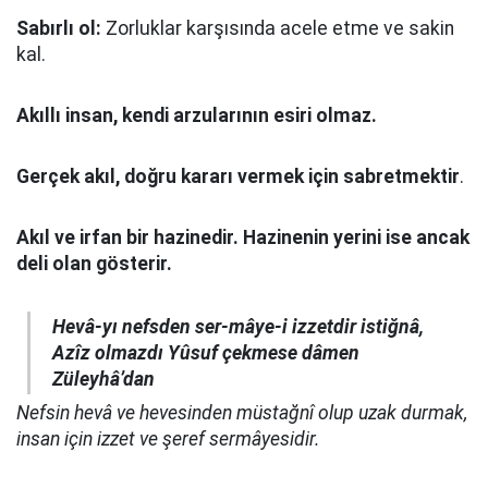
Sabırlı ol:
Zorluklar karşısında acele etme ve sakin
kal.
Akıllı insan, kendi arzularının esiri olmaz.
Gerçek akıl, doğru kararı vermek için sabretmektir
.
Akıl ve irfan bir hazinedir. Hazinenin yerini ise ancak
deli olan gösterir.
Hevâ-yı nefsden ser-mâye-i izzetdir istiğnâ,
Azîz olmazdı Yûsuf çekmese dâmen
Züleyhâ’dan
Nefsin hevâ ve hevesinden müstağnî olup uzak durmak,
insan için izzet ve şeref sermâyesidir.