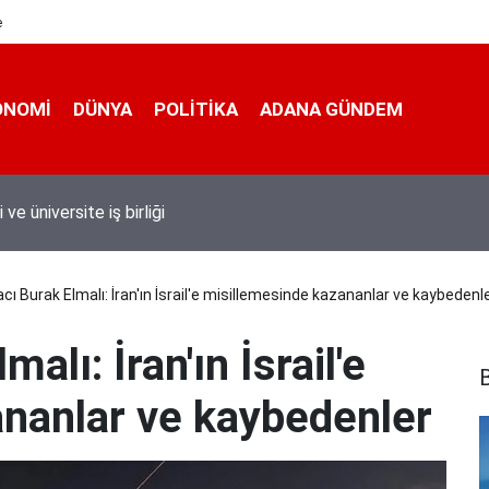
e
ONOMI
DÜNYA
POLİTİKA
ADANA GÜNDEM
 taşımacıları yeni plaka ihalesine tepki gösterdi
cı Burak Elmalı: İran'ın İsrail'e misillemesinde kazananlar ve kaybedenl
alı: İran'ın İsrail'e
B
nanlar ve kaybedenler