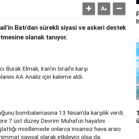
h
ail'in Batı'dan sürekli siyasi ve askeri destek
tmesine olanak tanıyor.
urak Elmalı, İran'ın İsrail'e karşı
planını AA Analiz için kaleme aldı.
sluğunu bombalamasına 13 Nisan'da karşılık verdi.
T
ü
zere 7 üst düzey Devrim Muhafızı hayatını
şlattığı misillemede onlarca insansız hava aracı
ühimmat sayısal olarak etkileyici olsa da,