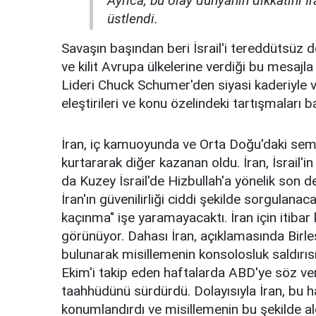
Ayrıca, bu olay dünyanın dikkatini İ
üstlendi.
Savaşın başından beri İsrail'i tereddütsüz 
ve kilit Avrupa ülkelerine verdiği bu mesa
Lideri Chuck Schumer'den siyasi kaderiyle ve 
eleştirileri ve konu özelindeki tartışmaları baş
İran, iç kamuoyunda ve Orta Doğu'daki semp
kurtararak diğer kazanan oldu. İran, İsrail'
da Kuzey İsrail'de Hizbullah'a yönelik son d
İran'ın güvenilirliği ciddi şekilde sorgulana
kaçınma" işe yaramayacaktı. İran için itiba
görünüyor. Dahası İran, açıklamasında Birle
bulunarak misillemenin konsolosluk saldırısı
Ekim'i takip eden haftalarda ABD'ye söz ve
taahhüdünü sürdürdü. Dolayısıyla İran, bu ha
konumlandırdı ve misillemenin bu şekilde al