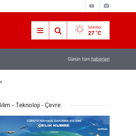
İstanbul
27 °C
Süreyya Yavuz Hanimefendi Adana Yedipinar 
17:30
Günün tüm
haberleri
Danişma Merkezini Ziyaret Etti
er
ilim - Teknoloji - Çevre