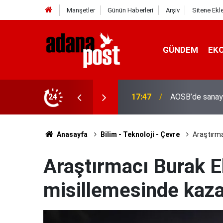
Manşetler
Günün Haberleri
Arşiv
Sitene Ekl
GÜNDEM
EK
24
17:41
Adana'da servis
Anasayfa
Bilim - Teknoloji - Çevre
Araştırma
Araştırmacı Burak Elm
misillemesinde kaza