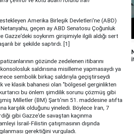
ran'a çevirdi ve kötü adam rolünü İran
destekleyen Amerika Birleşik Devletleri'ne (ABD)
jla Netanyahu, geçen ay ABD Senatosu Çoğunluk
Gazze'deki soykırım girişimiyle ilgili aldığı sert
arılı bir şekilde saptırdı. [1]
N
i
atizanlarının gözünde zedelenen itibarını
in konsolosluk saldırısına misilleme yapmasaydı ya
erece sembolik birkaç saldırıyla geçiştirseydi
cak ve klasik bahanesi olan "bölgesel gerginlikten
r kurtarıcı bu önlem şimdilik sorunu çözmüş gibi
şmiş Milletler (BM) Şartı'nın 51. maddesine atıfta
na karşılık olduğunu yineledi. Böylece İran, 7
rdiği gibi Gazze'de savaştan kaçınma
mleyi İsrail-Filistin çatışmasının dışında
gılanması gerektiğini vurguladı.