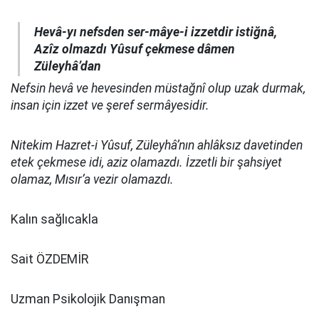
Hevâ-yı nefsden ser-mâye-i izzetdir istiğnâ,
Azîz olmazdı Yûsuf çekmese dâmen
Züleyhâ’dan
Nefsin hevâ ve hevesinden müstağnî olup uzak durmak,
insan için izzet ve şeref sermâyesidir.
Nitekim Hazret-i Yûsuf, Züleyhâ’nın ahlâksız davetinden
etek çekmese idi, aziz olamazdı. İzzetli bir şahsiyet
olamaz, Mısır’a vezir olamazdı.
Kalın sağlıcakla
Sait ÖZDEMİR
Uzman Psikolojik Danışman