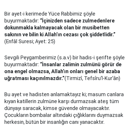
Bir ayet-i kerimede Yüce Rabbimiz şöyle
buyurmaktadır:
“İçinizden sadece zulmedenlere
dokunmakla kalmayacak olan bir musibetten
sakının ve bilin ki Allah’ın cezası çok şiddetlidir.”
(Enfâl Suresi; Ayet: 25)
Sevgili Peygamberimiz (s.a.v) bir hadis-i şerifte şöyle
buyurmaktadır:
“İnsanlar zalimin zulmünü görür de
ona engel olmazsa, Allah’ın onları genel bir azaba
uğratması kaçınılmazdır.”
(Tirmizî, Tefsîru’l-Kur’ân)
Bu ayet ve hadisten anlamaktayız ki; masum canlara
kıyan katillerin zulmüne karşı durmazsak ateş tüm
dünyayı saracak, kimse güvende olmayacaktır.
Çocukların bombalar altındaki çığlıklarını duymazsak
herkesin, bütün bir insanlığın canı yanacaktır.