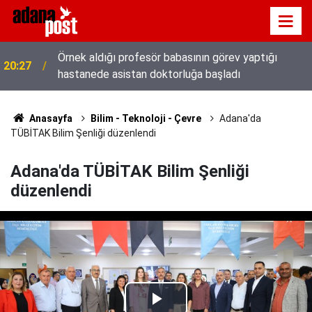
10 yıl saklanan darbeci Karatepe Muğla’dan böyle
20:20
kaçmıştı
Anasayfa
Bilim - Teknoloji - Çevre
Adana'da
TÜBİTAK Bilim Şenliği düzenlendi
Adana'da TÜBİTAK Bilim Şenliği
düzenlendi