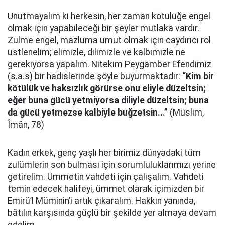
Unutmayalım ki herkesin, her zaman kötülüğe engel
olmak için yapabileceği bir şeyler mutlaka vardır.
Zulme engel, mazluma umut olmak için caydırıcı rol
üstlenelim; elimizle, dilimizle ve kalbimizle ne
gerekiyorsa yapalım. Nitekim Peygamber Efendimiz
(s.a.s) bir hadislerinde şöyle buyurmaktadır:
“Kim bir
kötülük ve haksızlık görürse onu eliyle düzeltsin;
eğer buna gücü yetmiyorsa diliyle düzeltsin; buna
da gücü yetmezse kalbiyle buğzetsin...”
(Müslim,
Îmân, 78)
Kadın erkek, genç yaşlı her birimiz dünyadaki tüm
zulümlerin son bulması için sorumluluklarımızı yerine
getirelim. Ümmetin vahdeti için çalışalım. Vahdeti
temin edecek halifeyi, ümmet olarak içimizden bir
Emirü’l Müminin’i artık çıkaralım. Hakkın yanında,
bâtılın karşısında güçlü bir şekilde yer almaya devam
edelim.