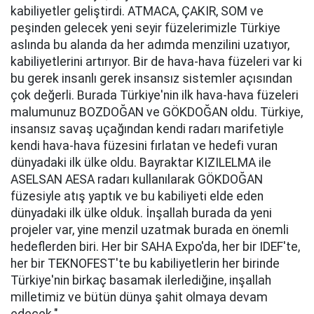
kabiliyetler geliştirdi. ATMACA, ÇAKIR, SOM ve
peşinden gelecek yeni seyir füzelerimizle Türkiye
aslında bu alanda da her adımda menzilini uzatıyor,
kabiliyetlerini artırıyor. Bir de hava-hava füzeleri var ki
bu gerek insanlı gerek insansız sistemler açısından
çok değerli. Burada Türkiye'nin ilk hava-hava füzeleri
malumunuz BOZDOĞAN ve GÖKDOĞAN oldu. Türkiye,
insansız savaş uçağından kendi radarı marifetiyle
kendi hava-hava füzesini fırlatan ve hedefi vuran
dünyadaki ilk ülke oldu. Bayraktar KIZILELMA ile
ASELSAN AESA radarı kullanılarak GÖKDOĞAN
füzesiyle atış yaptık ve bu kabiliyeti elde eden
dünyadaki ilk ülke olduk. İnşallah burada da yeni
projeler var, yine menzil uzatmak burada en önemli
hedeflerden biri. Her bir SAHA Expo'da, her bir IDEF'te,
her bir TEKNOFEST'te bu kabiliyetlerin her birinde
Türkiye'nin birkaç basamak ilerlediğine, inşallah
milletimiz ve bütün dünya şahit olmaya devam