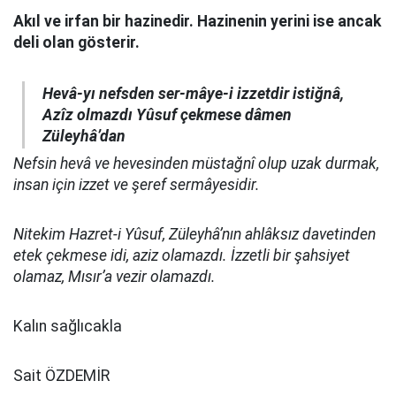
Akıl ve irfan bir hazinedir. Hazinenin yerini ise ancak
deli olan gösterir.
Hevâ-yı nefsden ser-mâye-i izzetdir istiğnâ,
Azîz olmazdı Yûsuf çekmese dâmen
Züleyhâ’dan
Nefsin hevâ ve hevesinden müstağnî olup uzak durmak,
insan için izzet ve şeref sermâyesidir.
Nitekim Hazret-i Yûsuf, Züleyhâ’nın ahlâksız davetinden
etek çekmese idi, aziz olamazdı. İzzetli bir şahsiyet
olamaz, Mısır’a vezir olamazdı.
Kalın sağlıcakla
Sait ÖZDEMİR