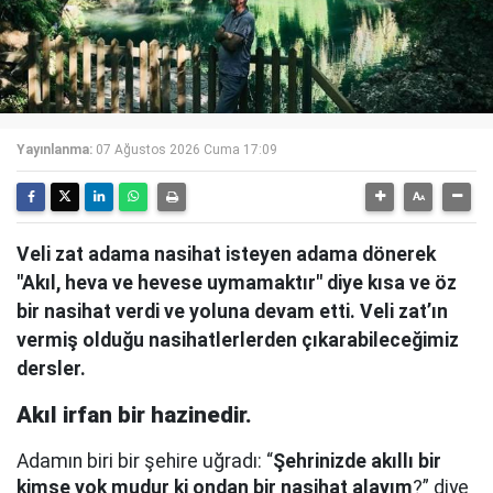
Yayınlanma:
07 Ağustos 2026 Cuma 17:09
Veli zat adama nasihat isteyen adama dönerek
"Akıl, heva ve hevese uymamaktır" diye kısa ve öz
bir nasihat verdi ve yoluna devam etti. Veli zat’ın
vermiş olduğu nasihatlerlerden çıkarabileceğimiz
dersler.
Akıl irfan bir hazinedir.
Adamın biri bir şehire uğradı: “
Şehrinizde akıllı bir
kimse yok mudur ki ondan bir nasihat alayım
?” diye