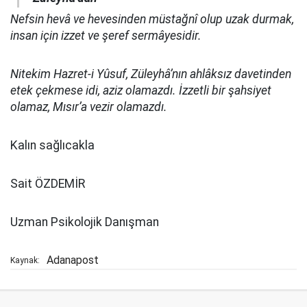
Nefsin hevâ ve hevesinden müstağnî olup uzak durmak,
insan için izzet ve şeref sermâyesidir.
Nitekim Hazret-i Yûsuf, Züleyhâ’nın ahlâksız davetinden
etek çekmese idi, aziz olamazdı. İzzetli bir şahsiyet
olamaz, Mısır’a vezir olamazdı.
Kalın sağlıcakla
Sait ÖZDEMİR
Uzman Psikolojik Danışman
Adanapost
Kaynak: