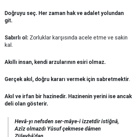
Doğruyu seç.
Her zaman hak ve adalet yolundan
git.
Sabırlı ol:
Zorluklar karşısında acele etme ve sakin
kal.
Akıllı insan, kendi arzularının esiri olmaz.
Gerçek akıl, doğru kararı vermek için sabretmektir
.
Akıl ve irfan bir hazinedir. Hazinenin yerini ise ancak
deli olan gösterir.
Hevâ-yı nefsden ser-mâye-i izzetdir istiğnâ,
Azîz olmazdı Yûsuf çekmese dâmen
Züleyhâ’dan