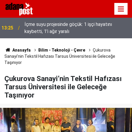
İçme suyu projesinde göçük: 1 işçi hayatını
13:25
kaybetti, 1’i ağır yaralı
Adana’da Huzur ve Güven uygulaması: 62 aranan
13:17
şahıs yakalandı, 3 milyon 924 bin TL ceza kesildi
Anasayfa
Bilim - Teknoloji - Çevre
Çukurova
Sanayi’nin Tekstil Hafızası Tarsus Üniversitesi ile Geleceğe
Taşınıyor
Çukurova Sanayi’nin Tekstil Hafızası
Tarsus Üniversitesi ile Geleceğe
Taşınıyor