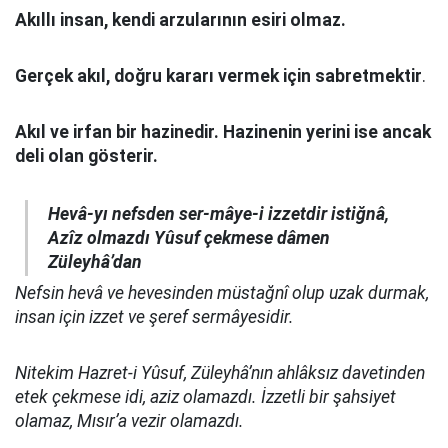
Akıllı insan, kendi arzularının esiri olmaz.
Gerçek akıl, doğru kararı vermek için sabretmektir
.
Akıl ve irfan bir hazinedir. Hazinenin yerini ise ancak
deli olan gösterir.
Hevâ-yı nefsden ser-mâye-i izzetdir istiğnâ,
Azîz olmazdı Yûsuf çekmese dâmen
Züleyhâ’dan
Nefsin hevâ ve hevesinden müstağnî olup uzak durmak,
insan için izzet ve şeref sermâyesidir.
Nitekim Hazret-i Yûsuf, Züleyhâ’nın ahlâksız davetinden
etek çekmese idi, aziz olamazdı. İzzetli bir şahsiyet
olamaz, Mısır’a vezir olamazdı.