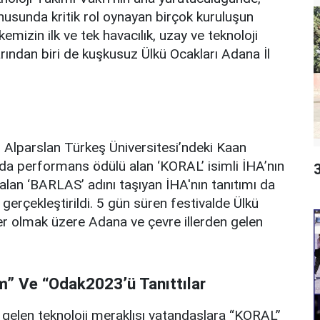
konusunda kritik rol oynayan birçok kuruluşun
mizin ilk ve tek havacılık, uzay ve teknoloji
rından biri de kuşkusuz Ülkü Ocakları Adana İl
, Alparslan Türkeş Üniversitesi’ndeki Kaan
da performans ödülü alan ‘KORAL’ isimli İHA’nın
alan ‘BARLAS’ adını taşıyan İHA'nın tanıtımı da
gerçekleştirildi. 5 gün süren festivalde Ülkü
ler olmak üzere Adana ve çevre illerden gelen
em” Ve “Odak2023’ü Tanıttılar
gelen teknoloji meraklısı vatandaşlara “KORAL”