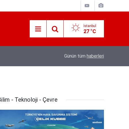
İstanbul
27 °C
Süreyya Yavuz Hanimefendi Adana Yedipinar 
17:30
Günün tüm
haberleri
Danişma Merkezini Ziyaret Etti
ilim - Teknoloji - Çevre