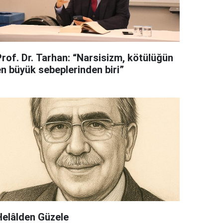
Prof. Dr. Tarhan: “Narsisizm, kötülüğün
en büyük sebeplerinden biri”
Helâlden Güzele