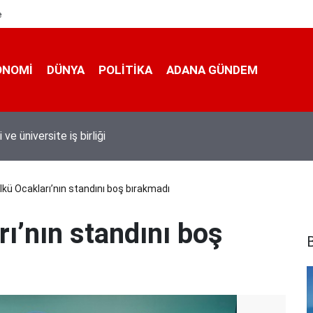
e
ONOMI
DÜNYA
POLİTİKA
ADANA GÜNDEM
 taşımacıları yeni plaka ihalesine tepki gösterdi
lkü Ocakları’nın standını boş bırakmadı
ı’nın standını boş
B