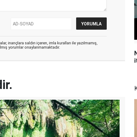
ar, inançlara saldırı içeren, imla kuralları ile yazılmamış,
zılmış yorumlar onaylanmamaktadır.
N
i
ir.
K