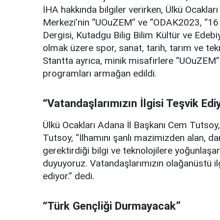
İHA hakkında bilgiler verirken, Ülkü Ocakları
Merkezi’nin “UOuZEM” ve “ODAK2023, “16 T
Dergisi, Kutadgu Bilig Bilim Kültür ve Edebiy
olmak üzere spor, sanat, tarih, tarım ve tekno
Stantta ayrıca, minik misafirlere “UOuZEM
programları armağan edildi.
“Vatandaşlarımızın İlgisi Teşvik Edi
Ülkü Ocakları Adana İl Başkanı Cem Tutsoy,
Tutsoy, “İlhamını şanlı mazimizden alan, da
gerektirdiği bilgi ve teknolojilere yoğunlaş
duyuyoruz. Vatandaşlarımızın olağanüstü ilgi
ediyor.” dedi.
“Türk Gençliği Durmayacak”