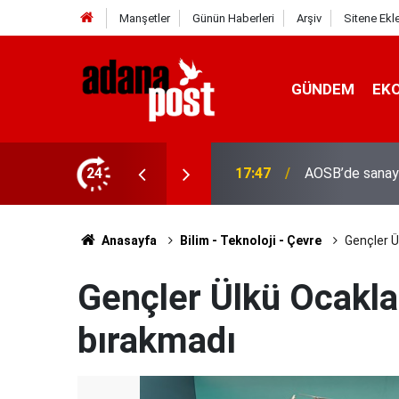
Manşetler
Günün Haberleri
Arşiv
Sitene Ekl
GÜNDEM
EK
24
17:41
Adana'da servis
Anasayfa
Bilim - Teknoloji - Çevre
Gençler Ü
Gençler Ülkü Ocaklar
bırakmadı