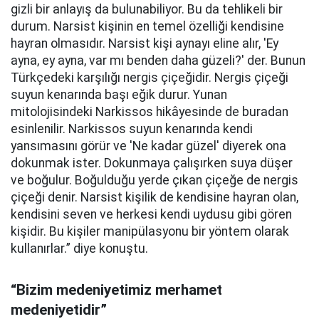
gizli bir anlayış da bulunabiliyor. Bu da tehlikeli bir
durum. Narsist kişinin en temel özelliği kendisine
hayran olmasıdır. Narsist kişi aynayı eline alır, 'Ey
ayna, ey ayna, var mı benden daha güzeli?' der. Bunun
Türkçedeki karşılığı nergis çiçeğidir. Nergis çiçeği
suyun kenarında başı eğik durur. Yunan
mitolojisindeki Narkissos hikâyesinde de buradan
esinlenilir. Narkissos suyun kenarında kendi
yansımasını görür ve 'Ne kadar güzel' diyerek ona
dokunmak ister. Dokunmaya çalışırken suya düşer
ve boğulur. Boğulduğu yerde çıkan çiçeğe de nergis
çiçeği denir. Narsist kişilik de kendisine hayran olan,
kendisini seven ve herkesi kendi uydusu gibi gören
kişidir. Bu kişiler manipülasyonu bir yöntem olarak
kullanırlar.” diye konuştu.
“Bizim medeniyetimiz merhamet
medeniyetidir”