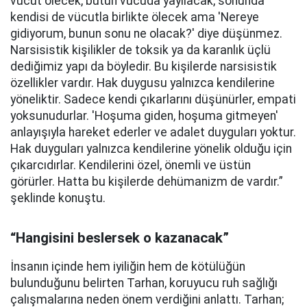
vücut ölecek, bütün vücuda yayılacak, sonunda
kendisi de vücutla birlikte ölecek ama 'Nereye
gidiyorum, bunun sonu ne olacak?' diye düşünmez.
Narsisistik kişilikler de toksik ya da karanlık üçlü
dediğimiz yapı da böyledir. Bu kişilerde narsisistik
özellikler vardır. Hak duygusu yalnızca kendilerine
yöneliktir. Sadece kendi çıkarlarını düşünürler, empati
yoksunudurlar. 'Hoşuma giden, hoşuma gitmeyen'
anlayışıyla hareket ederler ve adalet duyguları yoktur.
Hak duyguları yalnızca kendilerine yönelik olduğu için
çıkarcıdırlar. Kendilerini özel, önemli ve üstün
görürler. Hatta bu kişilerde dehümanizm de vardır.”
şeklinde konuştu.
“Hangisini beslersek o kazanacak”
İnsanın içinde hem iyiliğin hem de kötülüğün
bulunduğunu belirten Tarhan, koruyucu ruh sağlığı
çalışmalarına neden önem verdiğini anlattı. Tarhan;