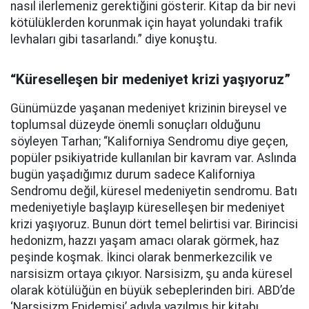
nasıl ilerlemeniz gerektiğini gösterir. Kitap da bir nevi
kötülüklerden korunmak için hayat yolundaki trafik
levhaları gibi tasarlandı.” diye konuştu.
“Küreselleşen bir medeniyet krizi yaşıyoruz”
Günümüzde yaşanan medeniyet krizinin bireysel ve
toplumsal düzeyde önemli sonuçları olduğunu
söyleyen Tarhan; “Kaliforniya Sendromu diye geçen,
popüler psikiyatride kullanılan bir kavram var. Aslında
bugün yaşadığımız durum sadece Kaliforniya
Sendromu değil, küresel medeniyetin sendromu. Batı
medeniyetiyle başlayıp küreselleşen bir medeniyet
krizi yaşıyoruz. Bunun dört temel belirtisi var. Birincisi
hedonizm, hazzı yaşam amacı olarak görmek, haz
peşinde koşmak. İkinci olarak benmerkezcilik ve
narsisizm ortaya çıkıyor. Narsisizm, şu anda küresel
olarak kötülüğün en büyük sebeplerinden biri. ABD’de
‘Narsisizm Epidemisi’ adıyla yazılmış bir kitabı