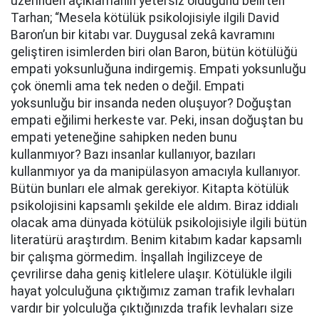
üzerinden açıklamanın yetersiz olduğunu belirten
Tarhan; “Mesela kötülük psikolojisiyle ilgili David
Baron’un bir kitabı var. Duygusal zekâ kavramını
geliştiren isimlerden biri olan Baron, bütün kötülüğü
empati yoksunluğuna indirgemiş. Empati yoksunluğu
çok önemli ama tek neden o değil. Empati
yoksunluğu bir insanda neden oluşuyor? Doğuştan
empati eğilimi herkeste var. Peki, insan doğuştan bu
empati yeteneğine sahipken neden bunu
kullanmıyor? Bazı insanlar kullanıyor, bazıları
kullanmıyor ya da manipülasyon amacıyla kullanıyor.
Bütün bunları ele almak gerekiyor. Kitapta kötülük
psikolojisini kapsamlı şekilde ele aldım. Biraz iddialı
olacak ama dünyada kötülük psikolojisiyle ilgili bütün
literatürü araştırdım. Benim kitabım kadar kapsamlı
bir çalışma görmedim. İnşallah İngilizceye de
çevrilirse daha geniş kitlelere ulaşır. Kötülükle ilgili
hayat yolculuğuna çıktığımız zaman trafik levhaları
vardır bir yolculuğa çıktığınızda trafik levhaları size