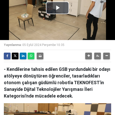
Play
Video
Yayınlanma:
05 Eylül 2024 Perşembe 10:35
- Kendilerine tahsis edilen GSB yurdundaki bir odayı
atölyeye dönüştüren öğrenciler, tasarladıkları
otonom çalışan güdümlü robotla TEKNOFEST'in
Sanayide Dijital Teknolojiler Yarışması İleri
Kategorisi'nde mücadele edecek.