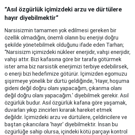
“Asıl özgürlük içimizdeki arzu ve dürtülere
hayır diyebilmektir”
Narsisizmin tamamen yok edilmesi gereken bir
özellik olmadığını, önemli olanın bu enerjiyi doğru
şekilde yönetebilmek olduğunu ifade eden Tarhan;
“Narsisizm içimizdeki nükleer enerjidir, vahşi enerjidir,
vahşi attır. Bizi kafasına göre bir tarafa götürmek
ister ama biz narsistik enerjimizi terbiye edebilirsek,
o enerji bizi hedefimize götürür. İçimizden egomuzu
şişirmeye yönelik bir dürtü geldiğinde, 'Hayır, hoşuma
gideni değil doğru olanı yapacağım, çıkarıma olanı
değil doğru olanı yapacağım.' diyebilmek gerekir. Asıl
özgürlük budur. Asıl özgürlük kafana göre yaşamak,
duvarları yıkıp zincirleri kırarak hareket etmek
değildir. İçimizdeki arzu ve dürtülere, çeldiricilere ve
baştan çıkarıcılara 'hayır' diyebilmektir. İnsan bu
özgürlüğe sahip olursa, içindeki kötü parçayı kontrol