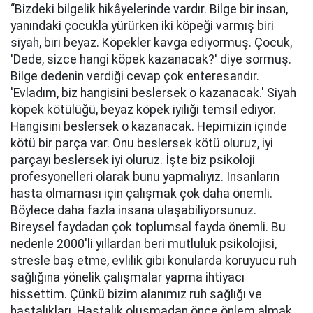
“Bizdeki bilgelik hikâyelerinde vardır. Bilge bir insan,
yanındaki çocukla yürürken iki köpeği varmış biri
siyah, biri beyaz. Köpekler kavga ediyormuş. Çocuk,
'Dede, sizce hangi köpek kazanacak?' diye sormuş.
Bilge dedenin verdiği cevap çok enteresandır.
'Evladım, biz hangisini beslersek o kazanacak.' Siyah
köpek kötülüğü, beyaz köpek iyiliği temsil ediyor.
Hangisini beslersek o kazanacak. Hepimizin içinde
kötü bir parça var. Onu beslersek kötü oluruz, iyi
parçayı beslersek iyi oluruz. İşte biz psikoloji
profesyonelleri olarak bunu yapmalıyız. İnsanların
hasta olmaması için çalışmak çok daha önemli.
Böylece daha fazla insana ulaşabiliyorsunuz.
Bireysel faydadan çok toplumsal fayda önemli. Bu
nedenle 2000'li yıllardan beri mutluluk psikolojisi,
stresle baş etme, evlilik gibi konularda koruyucu ruh
sağlığına yönelik çalışmalar yapma ihtiyacı
hissettim. Çünkü bizim alanımız ruh sağlığı ve
hastalıkları. Hastalık oluşmadan önce önlem almak