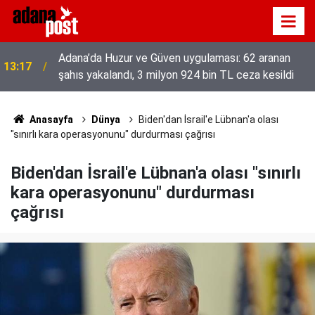
Adana’da Huzur ve Güven uygulaması: 62 aranan
13:17
şahıs yakalandı, 3 milyon 924 bin TL ceza kesildi
52 yıldır el emeğiyle üretiyor, mesleğin yok
13:01
olmamasına karşı direniyor
Anasayfa
Dünya
Biden'dan İsrail'e Lübnan'a olası
"sınırlı kara operasyonunu" durdurması çağrısı
Biden'dan İsrail'e Lübnan'a olası "sınırlı
kara operasyonunu" durdurması
çağrısı