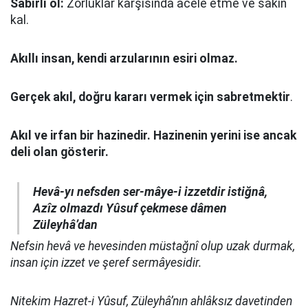
Sabırlı ol:
Zorluklar karşısında acele etme ve sakin
kal.
Akıllı insan, kendi arzularının esiri olmaz.
Gerçek akıl, doğru kararı vermek için sabretmektir
.
Akıl ve irfan bir hazinedir. Hazinenin yerini ise ancak
deli olan gösterir.
Hevâ-yı nefsden ser-mâye-i izzetdir istiğnâ,
Azîz olmazdı Yûsuf çekmese dâmen
Züleyhâ’dan
Nefsin hevâ ve hevesinden müstağnî olup uzak durmak,
insan için izzet ve şeref sermâyesidir.
Nitekim Hazret-i Yûsuf, Züleyhâ’nın ahlâksız davetinden