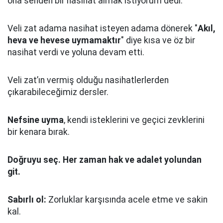
ona senden bir nasihat almak istiyorum dedi.
Veli zat adama nasihat isteyen adama dönerek "
Akıl,
heva ve hevese uymamaktır
" diye kısa ve öz bir
nasihat verdi ve yoluna devam etti.
Veli zat’ın vermiş olduğu nasihatlerlerden
çıkarabileceğimiz dersler.
Nefsine uyma
, kendi isteklerini ve geçici zevklerini
bir kenara bırak.
Doğruyu seç.
Her zaman hak ve adalet yolundan
git.
Sabırlı ol:
Zorluklar karşısında acele etme ve sakin
kal.