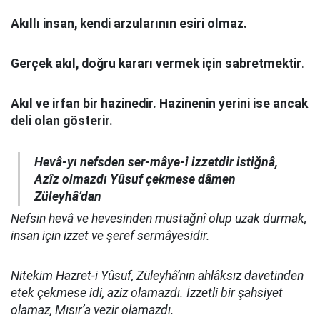
Akıllı insan, kendi arzularının esiri olmaz.
Gerçek akıl, doğru kararı vermek için sabretmektir
.
Akıl ve irfan bir hazinedir. Hazinenin yerini ise ancak
deli olan gösterir.
Hevâ-yı nefsden ser-mâye-i izzetdir istiğnâ,
Azîz olmazdı Yûsuf çekmese dâmen
Züleyhâ’dan
Nefsin hevâ ve hevesinden müstağnî olup uzak durmak,
insan için izzet ve şeref sermâyesidir.
Nitekim Hazret-i Yûsuf, Züleyhâ’nın ahlâksız davetinden
etek çekmese idi, aziz olamazdı. İzzetli bir şahsiyet
olamaz, Mısır’a vezir olamazdı.