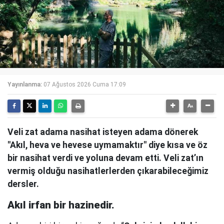
Yayınlanma:
07 Ağustos 2026 Cuma 17:09
Veli zat adama nasihat isteyen adama dönerek
"Akıl, heva ve hevese uymamaktır" diye kısa ve öz
bir nasihat verdi ve yoluna devam etti. Veli zat’ın
vermiş olduğu nasihatlerlerden çıkarabileceğimiz
dersler.
Akıl irfan bir hazinedir.