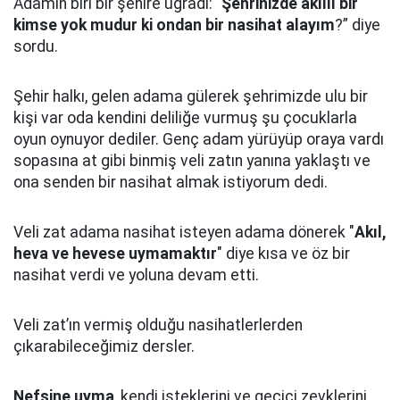
Adamın biri bir şehire uğradı: “
Şehrinizde akıllı bir
kimse yok mudur ki ondan bir nasihat alayım
?” diye
sordu.
Şehir halkı, gelen adama gülerek şehrimizde ulu bir
kişi var oda kendini deliliğe vurmuş şu çocuklarla
oyun oynuyor dediler.
Genç adam yürüyüp oraya vardı
sopasına at gibi binmiş veli zatın yanına yaklaştı
ve
ona senden bir nasihat almak istiyorum dedi.
Veli zat adama nasihat isteyen adama dönerek "
Akıl,
heva ve hevese uymamaktır
" diye kısa ve öz bir
nasihat verdi ve yoluna devam etti.
Veli zat’ın vermiş olduğu nasihatlerlerden
çıkarabileceğimiz dersler.
Nefsine uyma
, kendi isteklerini ve geçici zevklerini