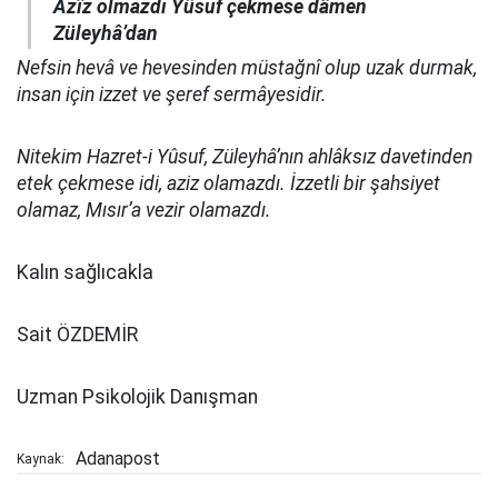
Azîz olmazdı Yûsuf çekmese dâmen
Züleyhâ’dan
Nefsin hevâ ve hevesinden müstağnî olup uzak durmak,
insan için izzet ve şeref sermâyesidir.
Nitekim Hazret-i Yûsuf, Züleyhâ’nın ahlâksız davetinden
etek çekmese idi, aziz olamazdı. İzzetli bir şahsiyet
olamaz, Mısır’a vezir olamazdı.
Kalın sağlıcakla
Sait ÖZDEMİR
Uzman Psikolojik Danışman
Adanapost
Kaynak: