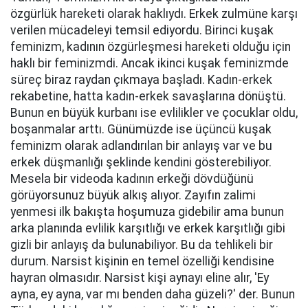
özgürlük hareketi olarak haklıydı. Erkek zulmüne karşı
verilen mücadeleyi temsil ediyordu. Birinci kuşak
feminizm, kadının özgürleşmesi hareketi olduğu için
haklı bir feminizmdi. Ancak ikinci kuşak feminizmde
süreç biraz raydan çıkmaya başladı. Kadın-erkek
rekabetine, hatta kadın-erkek savaşlarına dönüştü.
Bunun en büyük kurbanı ise evlilikler ve çocuklar oldu,
boşanmalar arttı. Günümüzde ise üçüncü kuşak
feminizm olarak adlandırılan bir anlayış var ve bu
erkek düşmanlığı şeklinde kendini gösterebiliyor.
Mesela bir videoda kadının erkeği dövdüğünü
görüyorsunuz büyük alkış alıyor. Zayıfın zalimi
yenmesi ilk bakışta hoşumuza gidebilir ama bunun
arka planında evlilik karşıtlığı ve erkek karşıtlığı gibi
gizli bir anlayış da bulunabiliyor. Bu da tehlikeli bir
durum. Narsist kişinin en temel özelliği kendisine
hayran olmasıdır. Narsist kişi aynayı eline alır, 'Ey
ayna, ey ayna, var mı benden daha güzeli?' der. Bunun