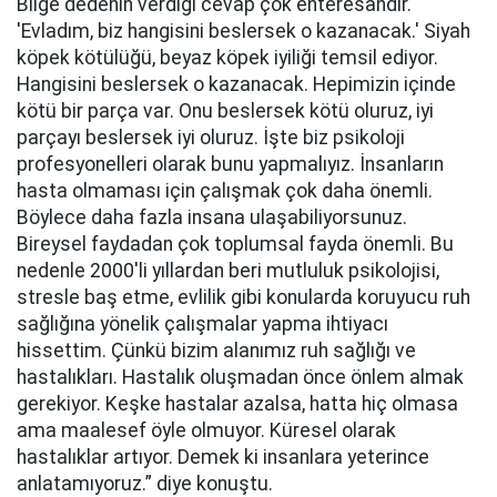
Bilge dedenin verdiği cevap çok enteresandır.
'Evladım, biz hangisini beslersek o kazanacak.' Siyah
köpek kötülüğü, beyaz köpek iyiliği temsil ediyor.
Hangisini beslersek o kazanacak. Hepimizin içinde
kötü bir parça var. Onu beslersek kötü oluruz, iyi
parçayı beslersek iyi oluruz. İşte biz psikoloji
profesyonelleri olarak bunu yapmalıyız. İnsanların
hasta olmaması için çalışmak çok daha önemli.
Böylece daha fazla insana ulaşabiliyorsunuz.
Bireysel faydadan çok toplumsal fayda önemli. Bu
nedenle 2000'li yıllardan beri mutluluk psikolojisi,
stresle baş etme, evlilik gibi konularda koruyucu ruh
sağlığına yönelik çalışmalar yapma ihtiyacı
hissettim. Çünkü bizim alanımız ruh sağlığı ve
hastalıkları. Hastalık oluşmadan önce önlem almak
gerekiyor. Keşke hastalar azalsa, hatta hiç olmasa
ama maalesef öyle olmuyor. Küresel olarak
hastalıklar artıyor. Demek ki insanlara yeterince
anlatamıyoruz.” diye konuştu.