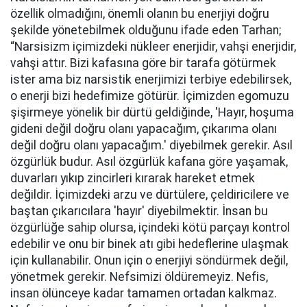
özellik olmadığını, önemli olanın bu enerjiyi doğru
şekilde yönetebilmek olduğunu ifade eden Tarhan;
“Narsisizm içimizdeki nükleer enerjidir, vahşi enerjidir,
vahşi attır. Bizi kafasına göre bir tarafa götürmek
ister ama biz narsistik enerjimizi terbiye edebilirsek,
o enerji bizi hedefimize götürür. İçimizden egomuzu
şişirmeye yönelik bir dürtü geldiğinde, 'Hayır, hoşuma
gideni değil doğru olanı yapacağım, çıkarıma olanı
değil doğru olanı yapacağım.' diyebilmek gerekir. Asıl
özgürlük budur. Asıl özgürlük kafana göre yaşamak,
duvarları yıkıp zincirleri kırarak hareket etmek
değildir. İçimizdeki arzu ve dürtülere, çeldiricilere ve
baştan çıkarıcılara 'hayır' diyebilmektir. İnsan bu
özgürlüğe sahip olursa, içindeki kötü parçayı kontrol
edebilir ve onu bir binek atı gibi hedeflerine ulaşmak
için kullanabilir. Onun için o enerjiyi söndürmek değil,
yönetmek gerekir. Nefsimizi öldüremeyiz. Nefis,
insan ölünceye kadar tamamen ortadan kalkmaz.