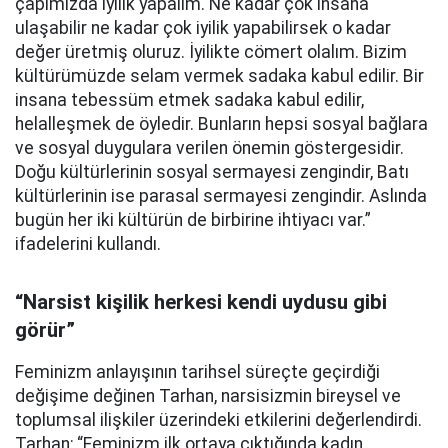
çapımızda iyilik yapalım. Ne kadar çok insana
ulaşabilir ne kadar çok iyilik yapabilirsek o kadar
değer üretmiş oluruz. İyilikte cömert olalım. Bizim
kültürümüzde selam vermek sadaka kabul edilir. Bir
insana tebessüm etmek sadaka kabul edilir,
helalleşmek de öyledir. Bunların hepsi sosyal bağlara
ve sosyal duygulara verilen önemin göstergesidir.
Doğu kültürlerinin sosyal sermayesi zengindir, Batı
kültürlerinin ise parasal sermayesi zengindir. Aslında
bugün her iki kültürün de birbirine ihtiyacı var.”
ifadelerini kullandı.
“Narsist kişilik herkesi kendi uydusu gibi
görür”
Feminizm anlayışının tarihsel süreçte geçirdiği
değişime değinen Tarhan, narsisizmin bireysel ve
toplumsal ilişkiler üzerindeki etkilerini değerlendirdi.
Tarhan; “Feminizm ilk ortaya çıktığında kadın