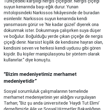
Türkçedeki karşılığı nergis çiçeğidir. Nergis çiçeği
suyun kenarında başı eğik durur. Yunan
mitolojisindeki Narkissos hikâyesinde de buradan
esinlenilir. Narkissos suyun kenarında kendi
yansımasını görür ve 'Ne kadar güzel' diyerek ona
dokunmak ister. Dokunmaya çalışırken suya düşer
ve boğulur. Boğulduğu yerde çıkan çiçeğe de nergis
çiçeği denir. Narsist kişilik de kendisine hayran olan,
kendisini seven ve herkesi kendi uydusu gibi gören
kişidir. Bu kişiler manipülasyonu bir yöntem olarak
kullanırlar.” diye konuştu.
“Bizim medeniyetimiz merhamet
medeniyetidir”
Sosyal sorumluluk çalışmalarının temelinde
merhamet medeniyetinin yer aldığını vurgulayan
Tarhan; “Biz şu anda üniversitede ‘Haydi Tut Elimi’
derneğimizle Aile ve Sosyal Hizmetler Bakanlığının