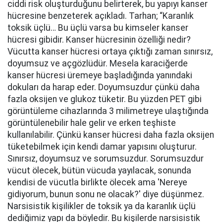
ciddi risk oluşturduğunu belirterek, bu yapıyı kanser
hücresine benzeterek açıkladı. Tarhan; “Karanlık
toksik üçlü… Bu üçlü varsa bu kimseler kanser
hücresi gibidir. Kanser hücresinin özelliği nedir?
Vücutta kanser hücresi ortaya çıktığı zaman sınırsız,
doyumsuz ve açgözlüdür. Mesela karaciğerde
kanser hücresi üremeye başladığında yanındaki
dokuları da harap eder. Doyumsuzdur çünkü daha
fazla oksijen ve glukoz tüketir. Bu yüzden PET gibi
görüntüleme cihazlarında 3 milimetreye ulaştığında
görüntülenebilir hale gelir ve erken teşhiste
kullanılabilir. Çünkü kanser hücresi daha fazla oksijen
tüketebilmek için kendi damar yapısını oluşturur.
Sınırsız, doyumsuz ve sorumsuzdur. Sorumsuzdur
vücut ölecek, bütün vücuda yayılacak, sonunda
kendisi de vücutla birlikte ölecek ama 'Nereye
gidiyorum, bunun sonu ne olacak?' diye düşünmez.
Narsisistik kişilikler de toksik ya da karanlık üçlü
dediğimiz yapı da böyledir. Bu kişilerde narsisistik