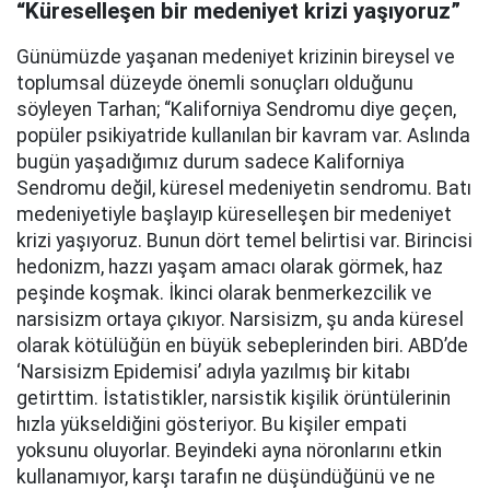
“Küreselleşen bir medeniyet krizi yaşıyoruz”
Günümüzde yaşanan medeniyet krizinin bireysel ve
toplumsal düzeyde önemli sonuçları olduğunu
söyleyen Tarhan; “Kaliforniya Sendromu diye geçen,
popüler psikiyatride kullanılan bir kavram var. Aslında
bugün yaşadığımız durum sadece Kaliforniya
Sendromu değil, küresel medeniyetin sendromu. Batı
medeniyetiyle başlayıp küreselleşen bir medeniyet
krizi yaşıyoruz. Bunun dört temel belirtisi var. Birincisi
hedonizm, hazzı yaşam amacı olarak görmek, haz
peşinde koşmak. İkinci olarak benmerkezcilik ve
narsisizm ortaya çıkıyor. Narsisizm, şu anda küresel
olarak kötülüğün en büyük sebeplerinden biri. ABD’de
‘Narsisizm Epidemisi’ adıyla yazılmış bir kitabı
getirttim. İstatistikler, narsistik kişilik örüntülerinin
hızla yükseldiğini gösteriyor. Bu kişiler empati
yoksunu oluyorlar. Beyindeki ayna nöronlarını etkin
kullanamıyor, karşı tarafın ne düşündüğünü ve ne