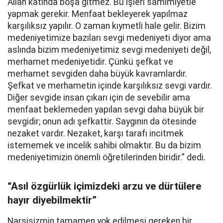
Allah katında boşa gitmez. Bu işleri samimiyetle
yapmak gerekir. Menfaat bekleyerek yapılmaz
karşılıksız yapılır. O zaman kıymetli hale gelir. Bizim
medeniyetimize bazıları sevgi medeniyeti diyor ama
aslında bizim medeniyetimiz sevgi medeniyeti değil,
merhamet medeniyetidir. Çünkü şefkat ve
merhamet sevgiden daha büyük kavramlardır.
Şefkat ve merhametin içinde karşılıksız sevgi vardır.
Diğer sevgide insan çıkarı için de sevebilir ama
menfaat beklemeden yapılan sevgi daha büyük bir
sevgidir; onun adı şefkattir. Saygının da ötesinde
nezaket vardır. Nezaket, karşı tarafı incitmek
istememek ve incelik sahibi olmaktır. Bu da bizim
medeniyetimizin önemli öğretilerinden biridir.” dedi.
“Asıl özgürlük içimizdeki arzu ve dürtülere
hayır diyebilmektir”
Narsisizmin tamamen yok edilmesi gereken bir