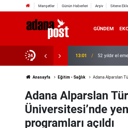
Manşetler
Günün Haberleri
Arşiv
Sitene Ekl
GÜNDEM
EK
hıs yakalandı, 3 milyon 924 bin TL
24
13:01
52 yıldır el em
Anasayfa
Eğitim - Sağlık
Adana Alparslan Tür
Adana Alparslan Tür
Üniversitesi’nde yen
programları açıldı