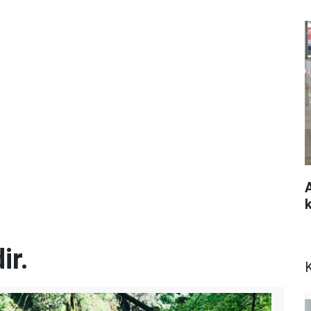
ir.
K