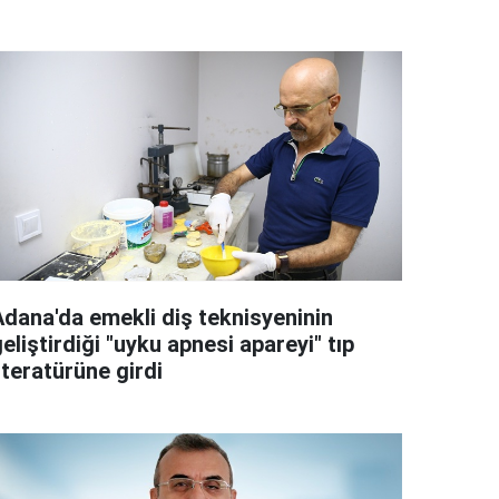
Adana'da emekli diş teknisyeninin
eliştirdiği "uyku apnesi apareyi" tıp
iteratürüne girdi