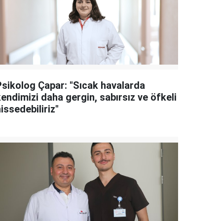
Psikolog Çapar: "Sıcak havalarda
endimizi daha gergin, sabırsız ve öfkeli
issedebiliriz"