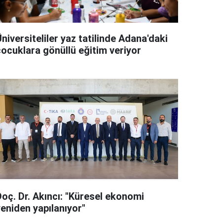
niversiteliler yaz tatilinde Adana'daki
çocuklara gönüllü eğitim veriyor
Doç. Dr. Akıncı: "Küresel ekonomi
yeniden yapılanıyor"