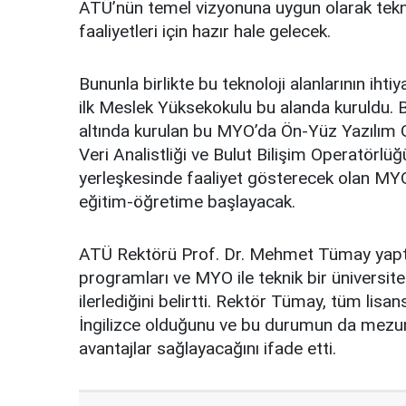
ATÜ’nün temel vizyonuna uygun olarak tekn
faaliyetleri için hazır hale gelecek.
Bununla birlikte bu teknoloji alanlarının ih
ilk Meslek Yüksekokulu bu alanda kuruldu. B
altında kurulan bu MYO’da Ön-Yüz Yazılım G
Veri Analistliği ve Bulut Bilişim Operatörlüğ
yerleşkesinde faaliyet gösterecek olan MYO,
eğitim-öğretime başlayacak.
ATÜ Rektörü Prof. Dr. Mehmet Tümay yaptığı
programları ve MYO ile teknik bir üniversit
ilerlediğini belirtti. Rektör Tümay, tüm lis
İngilizce olduğunu ve bu durumun da mezun
avantajlar sağlayacağını ifade etti.