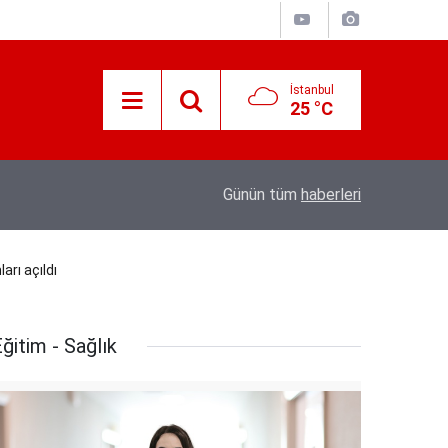
İstanbul
25 °C
12:53
Hava 40, asfalt 200 derece: Adana’da işçileri
Günün tüm
haberleri
arı açıldı
ğitim - Sağlık