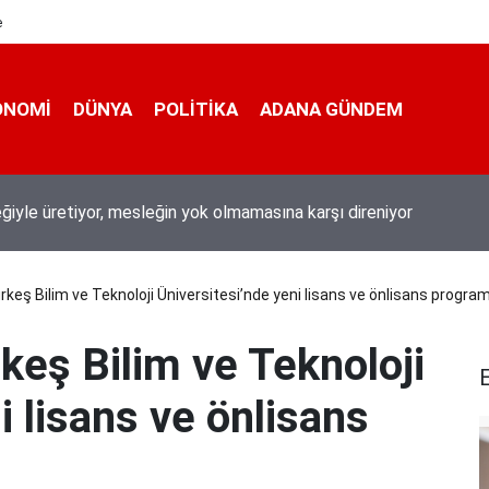
e
ONOMI
DÜNYA
POLİTİKA
ADANA GÜNDEM
eğiyle üretiyor, mesleğin yok olmamasına karşı direniyor
keş Bilim ve Teknoloji Üniversitesi’nde yeni lisans ve önlisans programl
keş Bilim ve Teknoloji
E
i lisans ve önlisans