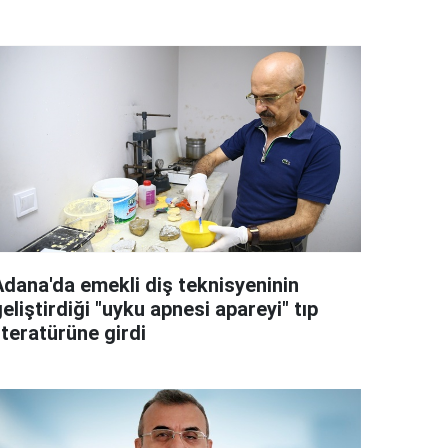
Adana'da emekli diş teknisyeninin
eliştirdiği "uyku apnesi apareyi" tıp
iteratürüne girdi