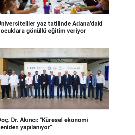
niversiteliler yaz tatilinde Adana'daki
çocuklara gönüllü eğitim veriyor
Doç. Dr. Akıncı: "Küresel ekonomi
yeniden yapılanıyor"