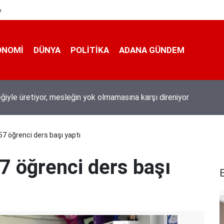
e
ONOMI
DÜNYA
POLİTİKA
ADANA GÜNDEM
 200 derece: Adana’da işçilerin zorlu mesaisi
7 öğrenci ders başı yaptı
7 öğrenci ders başı
E