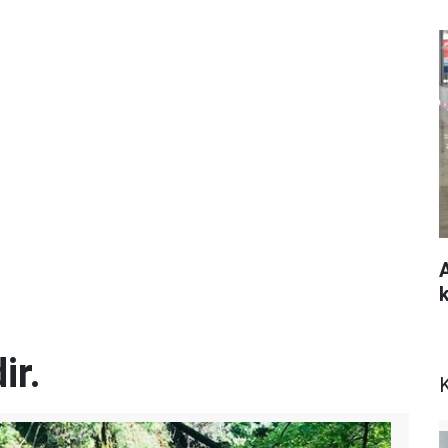
ir.
K