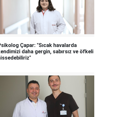
Psikolog Çapar: "Sıcak havalarda
endimizi daha gergin, sabırsız ve öfkeli
issedebiliriz"