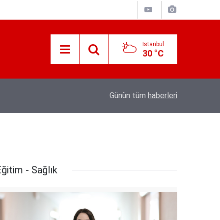
İstanbul
30 °C
18:20
Türkiye, Suudi Arabistan ve Pakistan arasın
Günün tüm
haberleri
ğitim - Sağlık