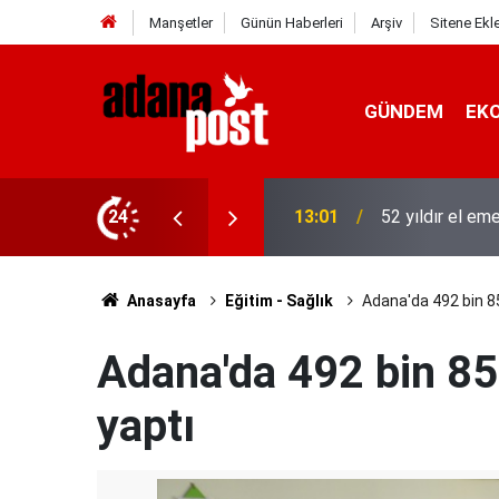
Manşetler
Günün Haberleri
Arşiv
Sitene Ekl
GÜNDEM
EK
asına karşı direniyor
24
12:53
Hava 40, asfalt
Anasayfa
Eğitim - Sağlık
Adana'da 492 bin 85
Adana'da 492 bin 85
yaptı