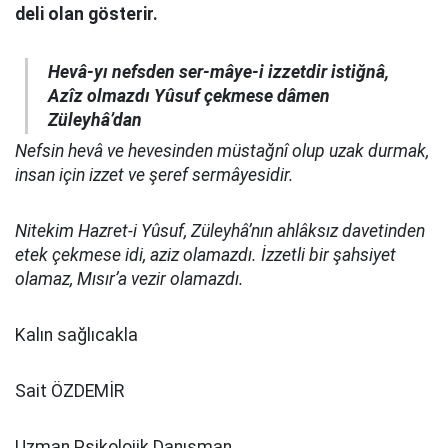
deli olan gösterir.
Hevâ-yı nefsden ser-mâye-i izzetdir istiğnâ,
Azîz olmazdı Yûsuf çekmese dâmen
Züleyhâ’dan
Nefsin hevâ ve hevesinden müstağnî olup uzak durmak,
insan için izzet ve şeref sermâyesidir.
Nitekim Hazret-i Yûsuf, Züleyhâ’nın ahlâksız davetinden
etek çekmese idi, aziz olamazdı. İzzetli bir şahsiyet
olamaz, Mısır’a vezir olamazdı.
Kalın sağlıcakla
Sait ÖZDEMİR
Uzman Psikolojik Danışman