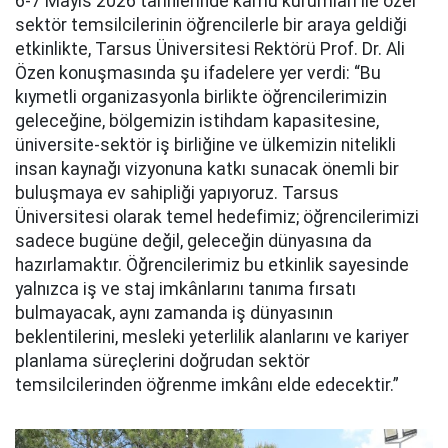
6-7 Mayıs 2026 tarihlerinde kamu kurumları ile özel
sektör temsilcilerinin öğrencilerle bir araya geldiği
etkinlikte, Tarsus Üniversitesi Rektörü Prof. Dr. Ali
Özen konuşmasında şu ifadelere yer verdi: “Bu
kıymetli organizasyonla birlikte öğrencilerimizin
geleceğine, bölgemizin istihdam kapasitesine,
üniversite-sektör iş birliğine ve ülkemizin nitelikli
insan kaynağı vizyonuna katkı sunacak önemli bir
buluşmaya ev sahipliği yapıyoruz. Tarsus
Üniversitesi olarak temel hedefimiz; öğrencilerimizi
sadece bugüne değil, geleceğin dünyasına da
hazırlamaktır. Öğrencilerimiz bu etkinlik sayesinde
yalnızca iş ve staj imkânlarını tanıma fırsatı
bulmayacak, aynı zamanda iş dünyasının
beklentilerini, mesleki yeterlilik alanlarını ve kariyer
planlama süreçlerini doğrudan sektör
temsilcilerinden öğrenme imkânı elde edecektir.”