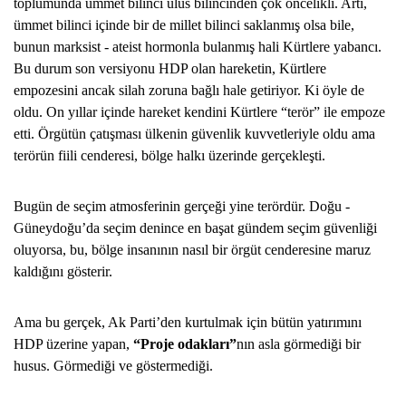
toplumunda ümmet bilinci ulus bilincinden çok öncelikli. Artı,
ümmet bilinci içinde bir de millet bilinci saklanmış olsa bile,
bunun marksist - ateist hormonla bulanmış hali Kürtlere yabancı.
Bu durum son versiyonu HDP olan hareketin, Kürtlere
empozesini ancak silah zoruna bağlı hale getiriyor. Ki öyle de
oldu. On yıllar içinde hareket kendini Kürtlere “terör” ile empoze
etti. Örgütün çatışması ülkenin güvenlik kuvvetleriyle oldu ama
terörün fiili cenderesi, bölge halkı üzerinde gerçekleşti.
Bugün de seçim atmosferinin gerçeği yine terördür. Doğu -
Güneydoğu’da seçim denince en başat gündem seçim güvenliği
oluyorsa, bu, bölge insanının nasıl bir örgüt cenderesine maruz
kaldığını gösterir.
Ama bu gerçek, Ak Parti’den kurtulmak için bütün yatırımını
HDP üzerine yapan,
“Proje odakları”
nın asla görmediği bir
husus. Görmediği ve göstermediği.