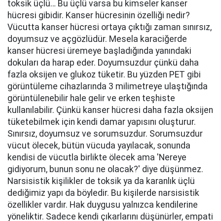
toksik üçlü… Bu üçlü varsa bu kimseler kanser
hücresi gibidir. Kanser hücresinin özelliği nedir?
Vücutta kanser hücresi ortaya çıktığı zaman sınırsız,
doyumsuz ve açgözlüdür. Mesela karaciğerde
kanser hücresi üremeye başladığında yanındaki
dokuları da harap eder. Doyumsuzdur çünkü daha
fazla oksijen ve glukoz tüketir. Bu yüzden PET gibi
görüntüleme cihazlarında 3 milimetreye ulaştığında
görüntülenebilir hale gelir ve erken teşhiste
kullanılabilir. Çünkü kanser hücresi daha fazla oksijen
tüketebilmek için kendi damar yapısını oluşturur.
Sınırsız, doyumsuz ve sorumsuzdur. Sorumsuzdur
vücut ölecek, bütün vücuda yayılacak, sonunda
kendisi de vücutla birlikte ölecek ama 'Nereye
gidiyorum, bunun sonu ne olacak?' diye düşünmez.
Narsisistik kişilikler de toksik ya da karanlık üçlü
dediğimiz yapı da böyledir. Bu kişilerde narsisistik
özellikler vardır. Hak duygusu yalnızca kendilerine
yöneliktir. Sadece kendi çıkarlarını düşünürler, empati