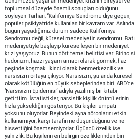
Günümüzde yaşanan medeniyet krizinin bireysel ve
toplumsal düzeyde önemli sonuçları olduğunu
söyleyen Tarhan; “Kaliforniya Sendromu diye geçen,
popüler psikiyatride kullanılan bir kavram var. Aslında
bugün yaşadığımız durum sadece Kaliforniya
Sendromu değil, küresel medeniyetin sendromu. Batı
medeniyetiyle başlayıp küreselleşen bir medeniyet
krizi yaşıyoruz. Bunun dört temel belirtisi var. Birincisi
hedonizm, hazzı yaşam amacı olarak görmek, haz
peşinde koşmak. İkinci olarak benmerkezcilik ve
narsisizm ortaya çıkıyor. Narsisizm, şu anda küresel
olarak kötülüğün en büyük sebeplerinden biri. ABD’de
‘Narsisizm Epidemisi’ adıyla yazılmış bir kitabı
getirttim. İstatistikler, narsistik kişilik örüntülerinin
hızla yükseldiğini gösteriyor. Bu kişiler empati
yoksunu oluyorlar. Beyindeki ayna nöronlarını etkin
kullanamıyor, karşı tarafın ne düşündüğünü ve ne
hissettiğini önemsemiyorlar. Üçüncü özellik ise
yalnızlık. Bu kişilerin en belirgin özelliklerinden biri