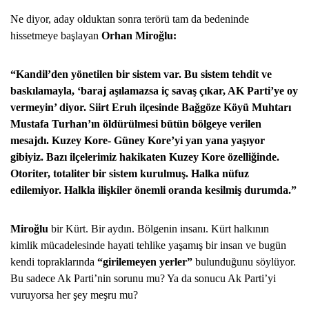
Ne diyor, aday olduktan sonra terörü tam da bedeninde
hissetmeye başlayan
Orhan Miroğlu:
“Kandil’den yönetilen bir sistem var. Bu sistem tehdit ve
baskılamayla, ‘baraj aşılamazsa iç savaş çıkar, AK Parti’ye oy
vermeyin’ diyor. Siirt Eruh ilçesinde Bağgöze Köyü Muhtarı
Mustafa Turhan’ın öldürülmesi bütün bölgeye verilen
mesajdı. Kuzey Kore- Güney Kore’yi yan yana yaşıyor
gibiyiz. Bazı ilçelerimiz hakikaten Kuzey Kore özelliğinde.
Otoriter, totaliter bir sistem kurulmuş. Halka nüfuz
edilemiyor. Halkla ilişkiler önemli oranda kesilmiş durumda.”
Miroğlu
bir Kürt. Bir aydın. Bölgenin insanı. Kürt halkının
kimlik mücadelesinde hayati tehlike yaşamış bir insan ve bugün
kendi topraklarında
“girilemeyen yerler”
bulunduğunu söylüyor.
Bu sadece Ak Parti’nin sorunu mu? Ya da sonucu Ak Parti’yi
vuruyorsa her şey meşru mu?