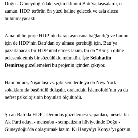
Doğu - Güneydoğu’daki seçim iklimini Batı’ya taşısalardı, o
zaman, HDP, terörün ön yüzü haline gelecek ve asla alıcısı
bulunmayacaktı.
Ama bütün proje HDP’nin barajı aşmasına bağlandığı ve bunun
için de HDP’nin Batı’dan oy alması gerektiği için, Batı’ya
pazarlanacak bir HDP imal etmek lazım, bu da “Barış”ı diline
pelesenk etmiş bir sözcülükle mümkün. İşte
Selahattin
Demirtaş
güzellemeleri bu projenin içinden çıkıyor.
Hani bir ara, Nişantaşı vs. gibi semtlerde ya da New York
sokaklarında başörtülü dolaşılır, oralardaki İslamofobi’nin ya da
nefret psikolojisinin boyutları ölçülürdü.
Şu an Batı’da HDP - Demirtaş güzellemesi yapanları, mesela bir
Ak Parti adayı - mensubu - sempatizanı hüviyetinde Doğu -
Güneydoğu’da dolaştırmak lazım. Ki Hanya’yı Konya’yı görsün.