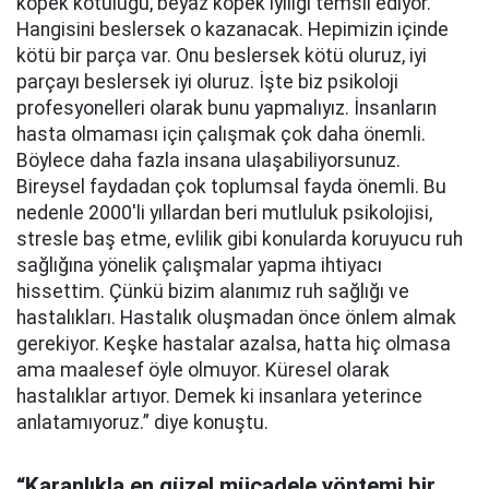
köpek kötülüğü, beyaz köpek iyiliği temsil ediyor.
Hangisini beslersek o kazanacak. Hepimizin içinde
kötü bir parça var. Onu beslersek kötü oluruz, iyi
parçayı beslersek iyi oluruz. İşte biz psikoloji
profesyonelleri olarak bunu yapmalıyız. İnsanların
hasta olmaması için çalışmak çok daha önemli.
Böylece daha fazla insana ulaşabiliyorsunuz.
Bireysel faydadan çok toplumsal fayda önemli. Bu
nedenle 2000'li yıllardan beri mutluluk psikolojisi,
stresle baş etme, evlilik gibi konularda koruyucu ruh
sağlığına yönelik çalışmalar yapma ihtiyacı
hissettim. Çünkü bizim alanımız ruh sağlığı ve
hastalıkları. Hastalık oluşmadan önce önlem almak
gerekiyor. Keşke hastalar azalsa, hatta hiç olmasa
ama maalesef öyle olmuyor. Küresel olarak
hastalıklar artıyor. Demek ki insanlara yeterince
anlatamıyoruz.” diye konuştu.
“Karanlıkla en güzel mücadele yöntemi bir