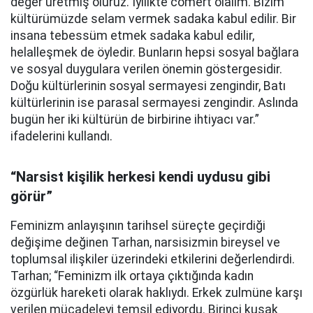
değer üretmiş oluruz. İyilikte cömert olalım. Bizim
kültürümüzde selam vermek sadaka kabul edilir. Bir
insana tebessüm etmek sadaka kabul edilir,
helalleşmek de öyledir. Bunların hepsi sosyal bağlara
ve sosyal duygulara verilen önemin göstergesidir.
Doğu kültürlerinin sosyal sermayesi zengindir, Batı
kültürlerinin ise parasal sermayesi zengindir. Aslında
bugün her iki kültürün de birbirine ihtiyacı var.”
ifadelerini kullandı.
“Narsist kişilik herkesi kendi uydusu gibi
görür”
Feminizm anlayışının tarihsel süreçte geçirdiği
değişime değinen Tarhan, narsisizmin bireysel ve
toplumsal ilişkiler üzerindeki etkilerini değerlendirdi.
Tarhan; “Feminizm ilk ortaya çıktığında kadın
özgürlük hareketi olarak haklıydı. Erkek zulmüne karşı
verilen mücadeleyi temsil ediyordu. Birinci kuşak