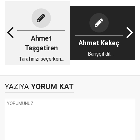
Ahmet
Ahmet Kekeç
Taşgetiren
Barışçıl dil
Tarafınızı seçerken...
‘ölümlerden ölüm
beğen’ diyor
YAZIYA
YORUM KAT