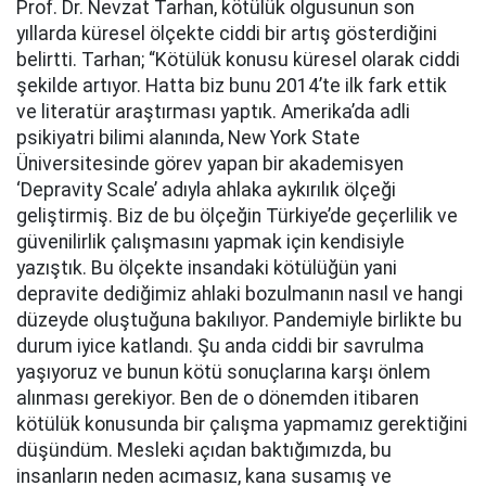
Prof. Dr. Nevzat Tarhan, kötülük olgusunun son
yıllarda küresel ölçekte ciddi bir artış gösterdiğini
belirtti. Tarhan; “Kötülük konusu küresel olarak ciddi
şekilde artıyor. Hatta biz bunu 2014’te ilk fark ettik
ve literatür araştırması yaptık. Amerika’da adli
psikiyatri bilimi alanında, New York State
Üniversitesinde görev yapan bir akademisyen
‘Depravity Scale’ adıyla ahlaka aykırılık ölçeği
geliştirmiş. Biz de bu ölçeğin Türkiye’de geçerlilik ve
güvenilirlik çalışmasını yapmak için kendisiyle
yazıştık. Bu ölçekte insandaki kötülüğün yani
depravite dediğimiz ahlaki bozulmanın nasıl ve hangi
düzeyde oluştuğuna bakılıyor. Pandemiyle birlikte bu
durum iyice katlandı. Şu anda ciddi bir savrulma
yaşıyoruz ve bunun kötü sonuçlarına karşı önlem
alınması gerekiyor. Ben de o dönemden itibaren
kötülük konusunda bir çalışma yapmamız gerektiğini
düşündüm. Mesleki açıdan baktığımızda, bu
insanların neden acımasız, kana susamış ve