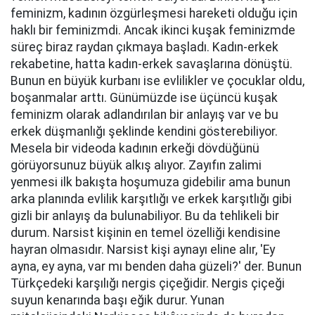
feminizm, kadının özgürleşmesi hareketi olduğu için
haklı bir feminizmdi. Ancak ikinci kuşak feminizmde
süreç biraz raydan çıkmaya başladı. Kadın-erkek
rekabetine, hatta kadın-erkek savaşlarına dönüştü.
Bunun en büyük kurbanı ise evlilikler ve çocuklar oldu,
boşanmalar arttı. Günümüzde ise üçüncü kuşak
feminizm olarak adlandırılan bir anlayış var ve bu
erkek düşmanlığı şeklinde kendini gösterebiliyor.
Mesela bir videoda kadının erkeği dövdüğünü
görüyorsunuz büyük alkış alıyor. Zayıfın zalimi
yenmesi ilk bakışta hoşumuza gidebilir ama bunun
arka planında evlilik karşıtlığı ve erkek karşıtlığı gibi
gizli bir anlayış da bulunabiliyor. Bu da tehlikeli bir
durum. Narsist kişinin en temel özelliği kendisine
hayran olmasıdır. Narsist kişi aynayı eline alır, 'Ey
ayna, ey ayna, var mı benden daha güzeli?' der. Bunun
Türkçedeki karşılığı nergis çiçeğidir. Nergis çiçeği
suyun kenarında başı eğik durur. Yunan