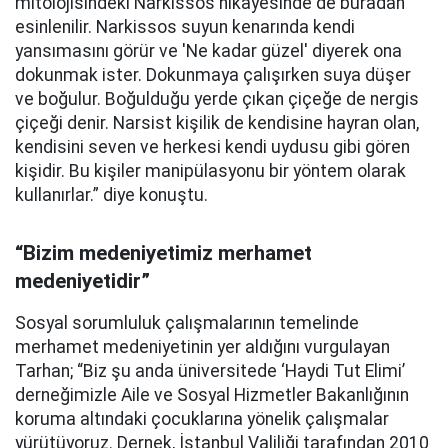
mitolojisindeki Narkissos hikâyesinde de buradan
esinlenilir. Narkissos suyun kenarında kendi
yansımasını görür ve 'Ne kadar güzel' diyerek ona
dokunmak ister. Dokunmaya çalışırken suya düşer
ve boğulur. Boğulduğu yerde çıkan çiçeğe de nergis
çiçeği denir. Narsist kişilik de kendisine hayran olan,
kendisini seven ve herkesi kendi uydusu gibi gören
kişidir. Bu kişiler manipülasyonu bir yöntem olarak
kullanırlar.” diye konuştu.
“Bizim medeniyetimiz merhamet
medeniyetidir”
Sosyal sorumluluk çalışmalarının temelinde
merhamet medeniyetinin yer aldığını vurgulayan
Tarhan; “Biz şu anda üniversitede ‘Haydi Tut Elimi’
derneğimizle Aile ve Sosyal Hizmetler Bakanlığının
koruma altındaki çocuklarına yönelik çalışmalar
yürütüyoruz. Dernek, İstanbul Valiliği tarafından 2010