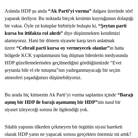
Aslında HDP şu anda
“Ak Parti’yi vurma”
dalgası üzerinde sörf
yaparak ilerliyor. Bu noktada birçok kesimin kuyruğunun dolaştığı
bir vakıa. Öyle zıt kutuplar birbiriyle buluştu ki,
“Şeytan parti
kursa bu ittifakta rol alırdı”
diye düşünmekten kendimizi
alamıyoruz. Hani bir dönem siyasete karşı tavrı anlatmak
üzere
“Cebrail parti kursa oy vermeyecek olanlar”
ın hatta
bölgede KCK yapılanmasını baş düşman bilenlerin medyasında
HDP güzellemelerinden geçilmediğini gördüğümüzde “Evet
şeytanla bile el ele tutuşma”nın yadırganmayacağı bir seçim
atmosferi yaşadığımızı düşünebiliyoruz.
Bu arada hiç kimsenin Ak Parti’yi vurma saplantısı içinde
“Barajı
aşmış bir HDP ile barajı aşamamış bir HDP”
nin nasıl bir
siyaset izleyeceği sorusu ile ilgilendiği yok.
Silahlı yapısını ülkeden çekmeyen bir örgütün siyasi hareketi
olarak HDP yarın ne yapacak sorusu gerçekten önemsiz mi artık?