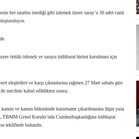
nin her tarafını istediği gibi izlemek üzere saray’a 30 adet canlı
oluşturuluyor.
mde.
re örtülü ödenek ve saraya istihbarat birimi kurulması için
rt eleştirileri ve karşı çıkmalarına rağmen 27 Mart sabahı gün
ile mecliste kabul edildikten sonra;
da kanun ve kanun hükmünde kararname çıkarılmasına ilişin yasa
ürk, TBMM Genel Kurulu’nda Cumhurbaşkanlığına istihbarat
asa teklifinde bulundu.