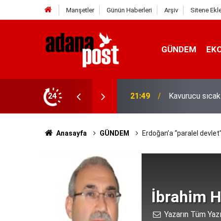
Manşetler
Günün Haberleri
Arşiv
Sitene Ekl
GÜNDEM
EK
İletişim Başkan
z yediler
24
21:31
Yeni İletişim V
Anasayfa
GÜNDEM
Erdoğan’a “paralel devlet”
İbrahim H
Yazarın Tüm Yazı