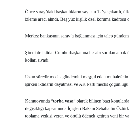
Önce saray’daki başkanlıkların sayısını 12’ye çıkardı, ülke
izleme aracı alındı. Beş yüz kişilik özel koruma kadrosu 
Merkez bankasının saray’a bağlanması için talep günde
Şimdi de iktidar Cumhurbaşkanına hesabı sorulamamak üze
kolları sıvadı.
Uzun süredir meclis gündemini meşgul eden muhalefetin se
ışırken iktidarın dayatması ve AK Parti meclis çoğunluğu 
Kamuoyunda “
torba yasa
” olarak bilinen bazı konular
değişikliği kapsamında İç işleri Bakanı Sebahattin Özt
toplama yetkisi veren ve örtülü ödenek getiren yeni bir y