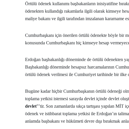
Örtülü ödenek kullanımı başbakanların inisiyatifine bırakı
ödenekten kullandığı rakamlarla ilgili olarak kimseye h
maliye bakanı ve ilgili tarafından imzalanan kararname esas
Cumhurbaşkanı için önerilen örtülü ödenekte böyle bir 
konusunda Cumhurbaşkanı hiç kimseye hesap vermeyec
Erdoğan başbakanlığı döneminde de örtülü ödenekten yap
Başbakanlığı döneminde hesapsız harcamalarının Cumh
örtülü ödenek verilmesi ile Cumhuriyet tarihinde bir ilke d
Bugüne kadar hiçbir Cumhurbaşkanın örtülü ödeneği olm
toplama yetkisi istemesi sarayda devlet içinde devlet olu
devlet
”’tir. Son zamanlarda sıkça tartışası yapılan MİT iç
ödenek ve istihbarat toplama yetkisi ile Erdoğan’ın talima
anlamda başbakanı ve hükümeti devre dışı bırakmak anlam