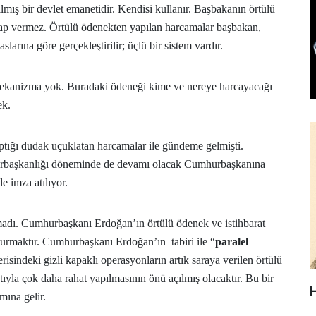
lmış bir devlet emanetidir. Kendisi kullanır. Başbakanın örtülü
esap vermez. Örtülü ödenekten yapılan harcamalar başbakan,
larına göre gerçekleştirilir; üçlü bir sistem vardır.
mekanizma yok. Buradaki ödeneği kime ve nereye harcayacağı
ek.
tığı dudak uçuklatan harcamalar ile gündeme gelmişti.
urbaşkanlığı döneminde de devamı olacak Cumhurbaşkanına
e imza atılıyor.
adı. Cumhurbaşkanı Erdoğan’ın örtülü ödenek ve istihbarat
şturmaktır. Cumhurbaşkanı Erdoğan’ın tabiri ile “
paralel
erisindeki gizli kapaklı operasyonların artık saraya verilen örtülü
tıyla çok daha rahat yapılmasının önü açılmış olacaktır. Bu bir
ına gelir.