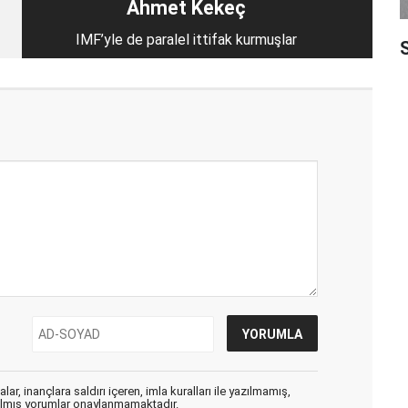
Ahmet Kekeç
IMF’yle de paralel ittifak kurmuşlar
S
ar, inançlara saldırı içeren, imla kuralları ile yazılmamış,
zılmış yorumlar onaylanmamaktadır.