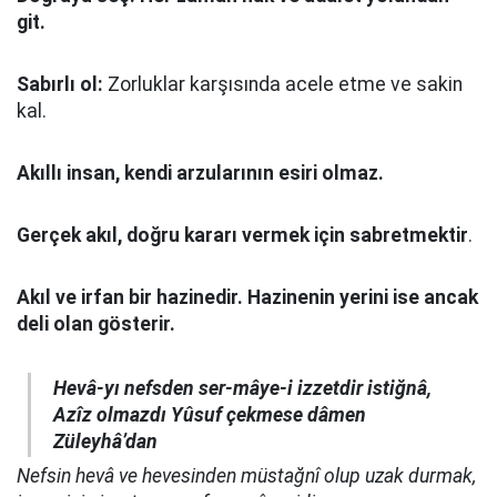
git.
Sabırlı ol:
Zorluklar karşısında acele etme ve sakin
kal.
Akıllı insan, kendi arzularının esiri olmaz.
Gerçek akıl, doğru kararı vermek için sabretmektir
.
Akıl ve irfan bir hazinedir. Hazinenin yerini ise ancak
deli olan gösterir.
Hevâ-yı nefsden ser-mâye-i izzetdir istiğnâ,
Azîz olmazdı Yûsuf çekmese dâmen
Züleyhâ’dan
Nefsin hevâ ve hevesinden müstağnî olup uzak durmak,