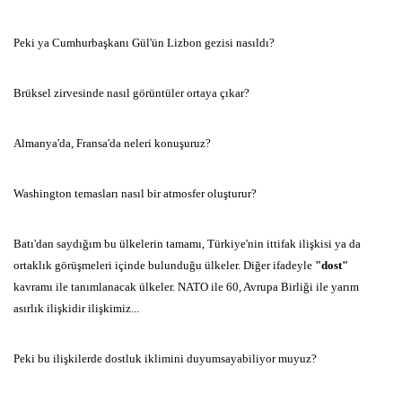
Peki ya Cumhurbaşkanı Gül'ün Lizbon gezisi nasıldı?
Brüksel zirvesinde nasıl görüntüler ortaya çıkar?
Almanya'da, Fransa'da neleri konuşuruz?
Washington temasları nasıl bir atmosfer oluşturur?
Batı'dan saydığım bu ülkelerin tamamı, Türkiye'nin ittifak ilişkisi ya da
ortaklık görüşmeleri içinde bulunduğu ülkeler. Diğer ifadeyle
"dost"
kavramı ile tanımlanacak ülkeler. NATO ile 60, Avrupa Birliği ile yarım
asırlık ilişkidir ilişkimiz...
Peki bu ilişkilerde dostluk iklimini duyumsayabiliyor muyuz?