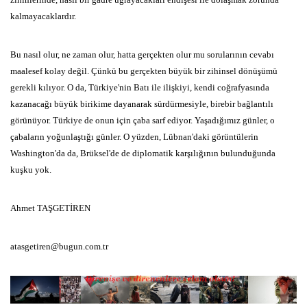
kalmayacaklardır.
Bu nasıl olur, ne zaman olur, hatta gerçekten olur mu sorularının cevabı
maalesef kolay değil. Çünkü bu gerçekten büyük bir zihinsel dönüşümü
gerekli kılıyor. O da, Türkiye'nin Batı ile ilişkiyi, kendi coğrafyasında
kazanacağı büyük birikime dayanarak sürdürmesiyle, birebir bağlantılı
görünüyor. Türkiye de onun için çaba sarf ediyor. Yaşadığımız günler, o
çabaların yoğunlaştığı günler. O yüzden, Lübnan'daki görüntülerin
Washington'da da, Brüksel'de de diplomatik karşılığının bulunduğunda
kuşku yok.
Ahmet TAŞGETİREN
atasgetiren@bugun.com.tr