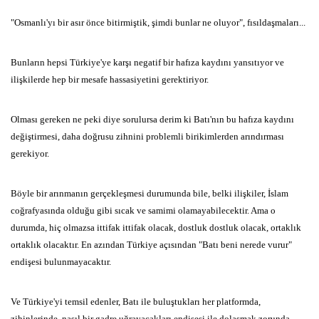
"Osmanlı'yı bir asır önce bitirmiştik, şimdi bunlar ne oluyor", fısıldaşmaları...
Bunların hepsi Türkiye'ye karşı negatif bir hafıza kaydını yansıtıyor ve
ilişkilerde hep bir mesafe hassasiyetini gerektiriyor.
Olması gereken ne peki diye sorulursa derim ki Batı'nın bu hafıza kaydını
değiştirmesi, daha doğrusu zihnini problemli birikimlerden arındırması
gerekiyor.
Böyle bir arınmanın gerçekleşmesi durumunda bile, belki ilişkiler, İslam
coğrafyasında olduğu gibi sıcak ve samimi olamayabilecektir. Ama o
durumda, hiç olmazsa ittifak ittifak olacak, dostluk dostluk olacak, ortaklık
ortaklık olacaktır. En azından Türkiye açısından "Batı beni nerede vurur"
endişesi bulunmayacaktır.
Ve Türkiye'yi temsil edenler, Batı ile buluştukları her platformda,
zihinlerinde, nasıl bir gadre uğrayacakları endişesi ile dolaşmak zorunda