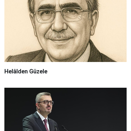
Helâlden Güzele