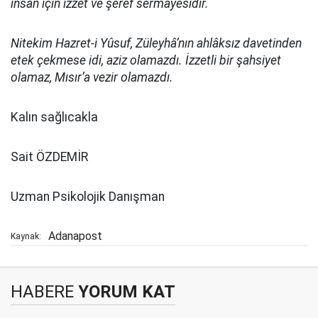
insan için izzet ve şeref sermâyesidir.
Nitekim Hazret-i Yûsuf, Züleyhâ’nın ahlâksız davetinden
etek çekmese idi, aziz olamazdı. İzzetli bir şahsiyet
olamaz, Mısır’a vezir olamazdı.
Kalın sağlıcakla
Sait ÖZDEMİR
Uzman Psikolojik Danışman
Adanapost
Kaynak:
HABERE
YORUM KAT