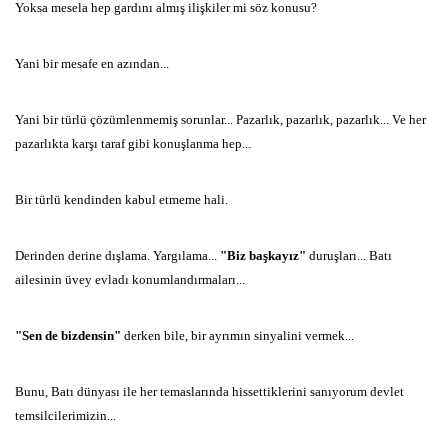
Yoksa mesela hep gardını almış ilişkiler mi söz konusu?
Yani bir mesafe en azından...
Yani bir türlü çözümlenmemiş sorunlar... Pazarlık, pazarlık, pazarlık... Ve her
pazarlıkta karşı taraf gibi konuşlanma hep...
Bir türlü kendinden kabul etmeme hali.
Derinden derine dışlama. Yargılama...
"Biz başkayız"
duruşları... Batı
ailesinin üvey evladı konumlandırmaları...
"Sen de bizdensin"
derken bile, bir ayrımın sinyalini vermek...
Bunu, Batı dünyası ile her temaslarında hissettiklerini sanıyorum devlet
temsilcilerimizin...