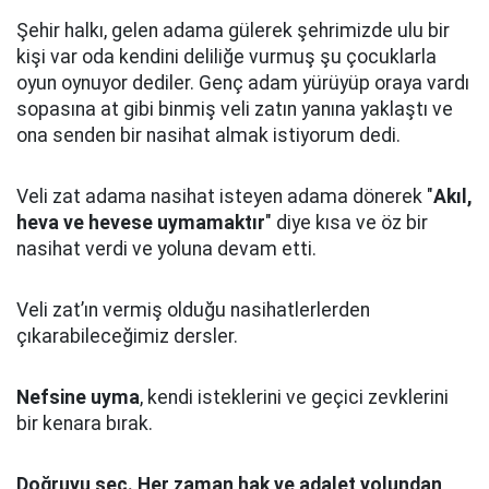
Şehir halkı, gelen adama gülerek şehrimizde ulu bir
kişi var oda kendini deliliğe vurmuş şu çocuklarla
oyun oynuyor dediler.
Genç adam yürüyüp oraya vardı
sopasına at gibi binmiş veli zatın yanına yaklaştı
ve
ona senden bir nasihat almak istiyorum dedi.
Veli zat adama nasihat isteyen adama dönerek "
Akıl,
heva ve hevese uymamaktır
" diye kısa ve öz bir
nasihat verdi ve yoluna devam etti.
Veli zat’ın vermiş olduğu nasihatlerlerden
çıkarabileceğimiz dersler.
Nefsine uyma
, kendi isteklerini ve geçici zevklerini
bir kenara bırak.
Doğruyu seç.
Her zaman hak ve adalet yolundan