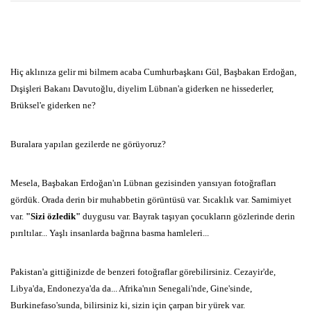
Hiç aklınıza gelir mi bilmem acaba Cumhurbaşkanı Gül, Başbakan Erdoğan,
Dışişleri Bakanı Davutoğlu, diyelim Lübnan'a giderken ne hissederler,
Brüksel'e giderken ne?
Buralara yapılan gezilerde ne görüyoruz?
Mesela, Başbakan Erdoğan'ın Lübnan gezisinden yansıyan fotoğrafları
gördük. Orada derin bir muhabbetin görüntüsü var. Sıcaklık var. Samimiyet
var.
"Sizi özledik"
duygusu var. Bayrak taşıyan çocukların gözlerinde derin
pırıltılar... Yaşlı insanlarda bağrına basma hamleleri...
Pakistan'a gittiğinizde de benzeri fotoğraflar görebilirsiniz. Cezayir'de,
Libya'da, Endonezya'da da... Afrika'nın Senegali'nde, Gine'sinde,
Burkinefaso'sunda, bilirsiniz ki, sizin için çarpan bir yürek var.