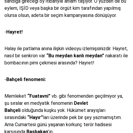
sandığa gireceği oy itibariyle anlam taşıyor. O yüzden de bu
eylem, IŞİD veya başka bir örgüt kim tarafından yapılmış
olursa olsun, adeta bir seçim kampanyasına dönüşüyor.
-
Hayret!
Halay ile patlama anına ilişkin videoyu izlemişsinizdir. Hayret,
nasıl bir senkron var
“Bu meydan kanlı meydan”
nakaratı ile
bombacının pimi çekmesi arasında? Hayret!
-
Bahçeli fenomeni:
Memleket
“Fuatavni”
vb. gibi fenomenden geçilmiyor ya,
şu sıralar en medyatik fenomenin
Devlet
Bahçeli
olduğunda kuşku yok. Hükümet arayışları
sırasındaki
“Hayır”
ları üzerinde pek bir şey yazmamıştım.
Ama Cumartesi günü yaşanan korkunç terör hadisesi
karşısında
Başbakan
’ın,