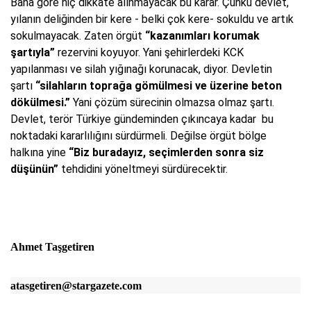
Bana göre hiç dikkate alınmayacak bu karar. Çünkü devlet,
yılanın deliğinden bir kere - belki çok kere- sokuldu ve artık
sokulmayacak. Zaten örgüt
“kazanımları korumak
şartıyla”
rezervini koyuyor. Yani şehirlerdeki KCK
yapılanması ve silah yığınağı korunacak, diyor. Devletin
şartı
“silahların toprağa gömülmesi ve üzerine beton
dökülmesi.”
Yani çözüm sürecinin olmazsa olmaz şartı.
Devlet, terör Türkiye gündeminden çıkıncaya kadar bu
noktadaki kararlılığını sürdürmeli. Değilse örgüt bölge
halkına yine
“Biz buradayız, seçimlerden sonra siz
düşünün”
tehdidini yöneltmeyi sürdürecektir.
Ahmet Taşgetiren
atasgetiren@stargazete.com