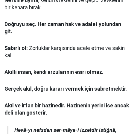
Nefsine uyma
, kendi isteklerini ve geçici zevklerini
bir kenara bırak.
Doğruyu seç.
Her zaman hak ve adalet yolundan
git.
Sabırlı ol:
Zorluklar karşısında acele etme ve sakin
kal.
Akıllı insan, kendi arzularının esiri olmaz.
Gerçek akıl, doğru kararı vermek için sabretmektir
.
Akıl ve irfan bir hazinedir. Hazinenin yerini ise ancak
deli olan gösterir.
Hevâ-yı nefsden ser-mâye-i izzetdir istiğnâ,