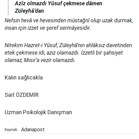
Azîz olmazdı Yûsuf çekmese dâmen
Züleyhâ’dan
Nefsin hevâ ve hevesinden müstağnî olup uzak durmak,
insan için izzet ve şeref sermâyesidir.
Nitekim Hazret-i Yûsuf, Züleyhâ’nın ahlâksız davetinden
etek çekmese idi, aziz olamazdı. İzzetli bir şahsiyet
olamaz, Mısır’a vezir olamazdı.
Kalın sağlıcakla
Sait ÖZDEMİR
Uzman Psikolojik Danışman
Adanapost
Kaynak: