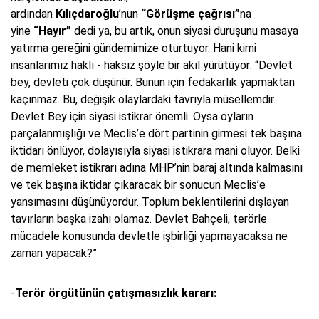
ardından
Kılıçdaroğlu
’nun
“Görüşme çağrısı”
na
yine
“Hayır”
dedi ya, bu artık, onun siyasi duruşunu masaya
yatırma gereğini gündemimize oturtuyor. Hani kimi
insanlarımız haklı - haksız şöyle bir akıl yürütüyor: “Devlet
bey, devleti çok düşünür. Bunun için fedakarlık yapmaktan
kaçınmaz. Bu, değişik olaylardaki tavrıyla müsellemdir.
Devlet Bey için siyasi istikrar önemli. Oysa oyların
parçalanmışlığı ve Meclis’e dört partinin girmesi tek başına
iktidarı önlüyor, dolayısıyla siyasi istikrara mani oluyor. Belki
de memleket istikrarı adına MHP’nin baraj altında kalmasını
ve tek başına iktidar çıkaracak bir sonucun Meclis’e
yansımasını düşünüyordur. Toplum beklentilerini dışlayan
tavırların başka izahı olamaz. Devlet Bahçeli, terörle
mücadele konusunda devletle işbirliği yapmayacaksa ne
zaman yapacak?”
-
Terör örgütünün çatışmasızlık kararı: