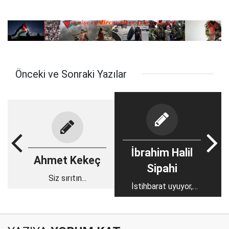
Önceki ve Sonraki Yazılar
İbrahim Halil
Ahmet Kekeç
Sipahi
Siz sırıtın...
İstihbarat uyuyor,
Terör can alıyor,